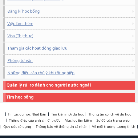
Đăng kí học bổng
Việc làm thêm
Visa (Thị thực)
Tham gia các hoạt động giao lưu
Phòng tư vấn
Những điều cần chú ý khi tốt nghiệp
Quản lý rủi ro dành cho người nước ngoài
Tìm học bổng
Tin tức du học Nhật Bản
Tìm kiếm nơi du học
Thông tin có ích về du học
Thông điệp của anh chị đi trước
Mục lục tìm kiếm
Sơ đồ của trang web
Quy ước sử dụng
Thông báo về thông tin cá nhân
Về môi trường tương thích