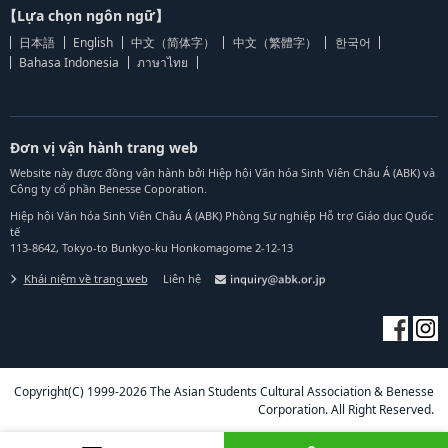
【Lựa chọn ngôn ngữ】
日本語
English
中文（简体字）
中文（繁體字）
한국어
Bahasa Indonesia
ภาษาไทย
Đơn vị vận hành trang web
Website này được đồng vận hành bởi Hiệp hội Văn hóa Sinh Viên Châu Á (ABK) và
Công ty cổ phần Benesse Coporation.
Hiệp hội Văn hóa Sinh Viên Châu Á (ABK) Phòng Sự nghiệp Hỗ trợ Giáo dục Quốc
tế
113-8642, Tokyo-to Bunkyo-ku Honkomagome 2-12-13
Khái niệm về trang web
Liên hệ
Copyright(C) 1999-2026 The Asian Students Cultural Association & Benesse
Corporation. All Right Reserved.