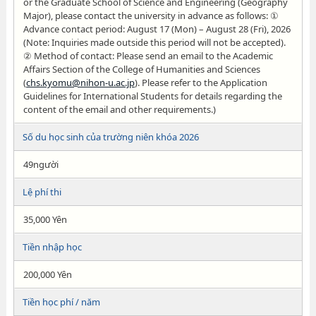
or the Graduate School of Science and Engineering (Geography
Major), please contact the university in advance as follows: ①
Advance contact period: August 17 (Mon) – August 28 (Fri), 2026
(Note: Inquiries made outside this period will not be accepted).
② Method of contact: Please send an email to the Academic
Affairs Section of the College of Humanities and Sciences
(
chs.kyomu@nihon-u.ac.jp
). Please refer to the Application
Guidelines for International Students for details regarding the
content of the email and other requirements.)
Số du học sinh của trường niên khóa 2026
49người
Lệ phí thi
35,000 Yên
Tiền nhập học
200,000 Yên
Tiền học phí / năm