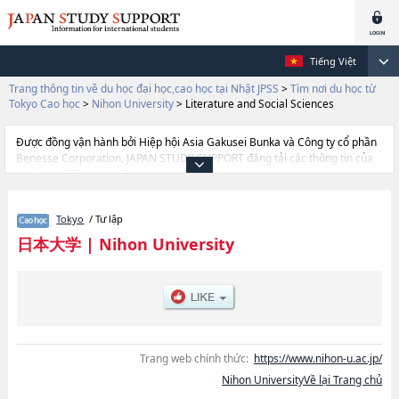
Tiếng Việt
Trang thông tin về du học đại học,cao học tại Nhật JPSS
>
Tìm nơi du học từ
Tokyo Cao học
>
Nihon University
>
Literature and Social Sciences
Được đồng vận hành bởi Hiệp hội Asia Gakusei Bunka và Công ty cổ phần
Benesse Corporation, JAPAN STUDY SUPPORT đăng tải các thông tin của
khoảng 1.300 trường đại học, cao học, trường đại học ngắn hạn, trường
chuyên môn đang tiếp nhận du học sinh.
Tại đây có đăng các thông tin chi tiết về Nihon University, và thông tin cần
Tokyo
/ Tư lập
thiết dành cho du học sinh, như là về các LawhoặcLiterature and Social
ScienceshoặcEconomicshoặcCommercehoặcArthoặcInternational
日本大学
|
Nihon University
RelationshoặcScience and TechnologyhoặcIndustrial
TechnologyhoặcEngineeringhoặcMedicinehoặcDentistryhoặcDentistry at
MatsudohoặcVeterinary MedicinehoặcPharmacyhoặcIntegrated Basic
ScienceshoặcBioresource ScienceshoặcLaw SchoolhoặcJournalism and
MediahoặcSocial and Cultural StudieshoặcRisk ManagementhoặcSports
Sciences, thông tin về từng khoa nghiên cứu, thông tin liên quan đến thi
tuyển như số lượng tuyển sinh, số lượng trúng tuyển, cở sở trang thiết bị,
Trang web chính thức:
https://www.nihon-u.ac.jp/
hướng dẫn địa điểm v.v...
Nihon UniversityVề lại Trang chủ