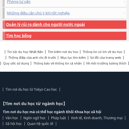
Phòng tư vấn
Những điều cần chú ý khi tốt nghiệp
Quản lý rủi ro dành cho người nước ngoài
Tìm học bổng
Tin tức du học Nhật Bản
Tìm kiếm nơi du học
Thông tin có ích về du học
Thông điệp của anh chị đi trước
Mục lục tìm kiếm
Sơ đồ của trang web
Quy ước sử dụng
Thông báo về thông tin cá nhân
Về môi trường tương thích
Tìm nơi du học từ Tokyo Cao học
【Tìm nơi du học từ ngành học】
Tìm nơi du học mà có thể học ngành Khối Khoa học xã hội
Văn học
Ngôn ngữ học
Pháp luật
Kinh tế, Kinh doanh, Thương mại
Xã hội học
Quan hệ quốc tế