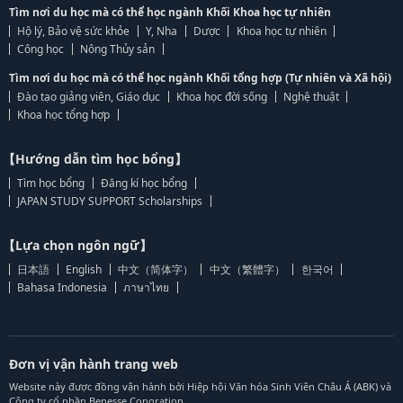
Tìm nơi du học mà có thể học ngành Khối Khoa học tự nhiên
Hộ lý, Bảo vệ sức khỏe
Y, Nha
Dược
Khoa học tự nhiên
Công học
Nông Thủy sản
Tìm nơi du học mà có thể học ngành Khối tổng hợp (Tự nhiên và Xã hội)
Đào tạo giảng viên, Giáo dục
Khoa học đời sống
Nghệ thuật
Khoa học tổng hợp
【Hướng dẫn tìm học bổng】
Tìm học bổng
Đăng kí học bổng
JAPAN STUDY SUPPORT Scholarships
【Lựa chọn ngôn ngữ】
日本語
English
中文（简体字）
中文（繁體字）
한국어
Bahasa Indonesia
ภาษาไทย
Đơn vị vận hành trang web
Website này được đồng vận hành bởi Hiệp hội Văn hóa Sinh Viên Châu Á (ABK) và
Công ty cổ phần Benesse Coporation.