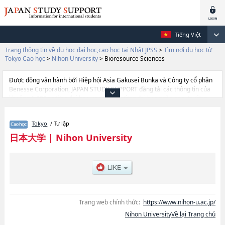
Tiếng Việt
Trang thông tin về du học đại học,cao học tại Nhật JPSS
>
Tìm nơi du học từ
Tokyo Cao học
>
Nihon University
>
Bioresource Sciences
Được đồng vận hành bởi Hiệp hội Asia Gakusei Bunka và Công ty cổ phần
Benesse Corporation, JAPAN STUDY SUPPORT đăng tải các thông tin của
khoảng 1.300 trường đại học, cao học, trường đại học ngắn hạn, trường
chuyên môn đang tiếp nhận du học sinh.
Tại đây có đăng các thông tin chi tiết về Nihon University, và thông tin cần
Tokyo
/ Tư lập
thiết dành cho du học sinh, như là về các LawhoặcLiterature and Social
ScienceshoặcEconomicshoặcCommercehoặcArthoặcInternational
日本大学
|
Nihon University
RelationshoặcScience and TechnologyhoặcIndustrial
TechnologyhoặcEngineeringhoặcMedicinehoặcDentistryhoặcDentistry at
MatsudohoặcVeterinary MedicinehoặcPharmacyhoặcIntegrated Basic
ScienceshoặcBioresource ScienceshoặcLaw SchoolhoặcJournalism and
MediahoặcSocial and Cultural StudieshoặcRisk ManagementhoặcSports
Sciences, thông tin về từng khoa nghiên cứu, thông tin liên quan đến thi
tuyển như số lượng tuyển sinh, số lượng trúng tuyển, cở sở trang thiết bị,
Trang web chính thức:
https://www.nihon-u.ac.jp/
hướng dẫn địa điểm v.v...
Nihon UniversityVề lại Trang chủ