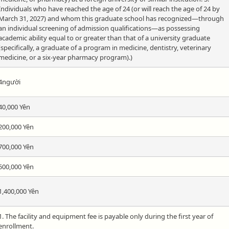
Individuals who have reached the age of 24 (or will reach the age of 24 by
March 31, 2027) and whom this graduate school has recognized—through
an individual screening of admission qualifications—as possessing
academic ability equal to or greater than that of a university graduate
(specifically, a graduate of a program in medicine, dentistry, veterinary
medicine, or a six-year pharmacy program).)
4người
40,000 Yên
200,000 Yên
700,000 Yên
500,000 Yên
1,400,000 Yên
1. The facility and equipment fee is payable only during the first year of
enrollment.