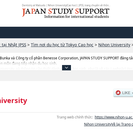
Dentistry at Matsudo | Nihon University(Cao học) | JPSS, trang chuyên về thôn...
 tại Nhật JPSS
>
Tìm nơi du học từ Tokyo Cao học
>
Nihon University
 Bunka và Công ty cổ phần Benesse Corporation, JAPAN STUDY SUPPORT đăng tải c
ên môn đang tiếp nhận du học sinh.
University, và thông tin cần thiết dành cho du học sinh, như là về các LawhoặcLite
ặcInternational RelationshoặcScience and TechnologyhoặcIndustrial
entistryhoặcDentistry at MatsudohoặcVeterinary MedicinehoặcPharmacyhoặcIn
iahoặcSocial and Cultural StudieshoặcRisk ManagementhoặcSports Sciences, thô
 số lượng trúng tuyển, cở sở trang thiết bị, hướng dẫn địa điểm v.v...
iversity
Trang web chính thức:
https://www.nihon-u.ac.
Nihon UniversityVề lại Trang 