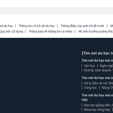
ơi du học
Thông tin có ích về du học
Thông điệp của anh chị đi trước
M
Quy ước sử dụng
Thông báo về thông tin cá nhân
Về môi trường tương thí
【Tìm nơi du học 
Tìm nơi du học mà c
Văn học
Ngôn ngữ
Kinh tế, Kinh doanh
Tìm nơi du học mà c
Hộ lý, Bảo vệ sức kh
Công học
Nông Th
Tìm nơi du học mà c
hội)
Đào tạo giảng viên, 
Khoa học tổng hợp