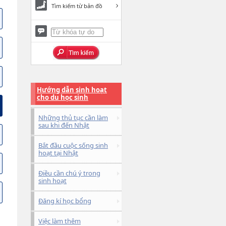
Tìm kiếm từ bản đồ
Hướng dẫn sinh hoạt
cho du học sinh
Những thủ tục cần làm
sau khi đến Nhật
Bắt đầu cuộc sống sinh
hoạt tại Nhật
Điều cần chú ý trong
sinh hoạt
Đăng kí học bổng
Việc làm thêm