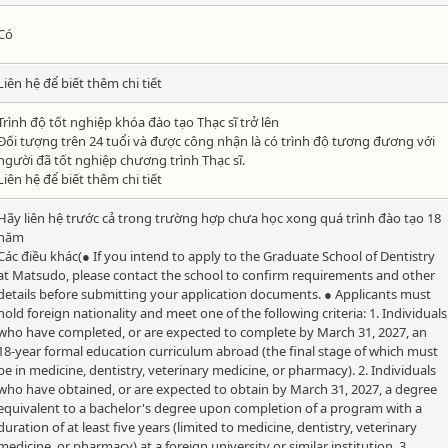
Có
Liên hệ để biết thêm chi tiết
Trình độ tốt nghiệp khóa đào tạo Thạc sĩ trở lên
Đối tượng trên 24 tuổi và được công nhận là có trình độ tương đương với
người đã tốt nghiệp chương trình Thạc sĩ.
Liên hệ để biết thêm chi tiết
Hãy liên hệ trước cả trong trường hợp chưa học xong quá trình đào tạo 18
năm
Các điều khác(● If you intend to apply to the Graduate School of Dentistry
at Matsudo, please contact the school to confirm requirements and other
details before submitting your application documents. ● Applicants must
hold foreign nationality and meet one of the following criteria: 1. Individuals
who have completed, or are expected to complete by March 31, 2027, an
18-year formal education curriculum abroad (the final stage of which must
be in medicine, dentistry, veterinary medicine, or pharmacy). 2. Individuals
who have obtained, or are expected to obtain by March 31, 2027, a degree
equivalent to a bachelor's degree upon completion of a program with a
duration of at least five years (limited to medicine, dentistry, veterinary
medicine, or pharmacy) at a foreign university or similar institution. 3.