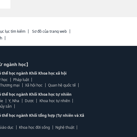
ục lục tìm kiếm
Sơ đồ của trang web
ch
từ ngành học】
ó thể học ngành Khối Khoa học xã hội
 học
Pháp luật
, Thương mại
Xã hội học
Quan hệ quốc tế
ó thể học ngành Khối Khoa học tự nhiên
ỏe
Y, Nha
Dược
Khoa học tự nhiên
ủy sản
ó thể học ngành Khối tổng hợp (Tự nhiên và Xã
Giáo dục
Khoa học đời sống
Nghệ thuật