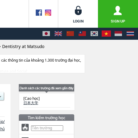
>
Dentistry at Matsudo
ác thông tin của khoảng 1.300 trường đại học,
rature and Social
tegrated Basic ScienceshoặcBioresource
ng tin về từng khoa nghiên cứu, thông tin
[Cao học]
日本大学
jp/
chủ