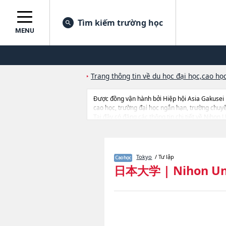
Tìm kiếm trường học
MENU
Trang thông tin về du học đại học,cao học
Được đồng vận hành bởi Hiệp hội Asia Gakusei
cao học, trường đại học ngắn hạn, trường chuy
Tại đây có đăng các thông tin chi tiết về Nihon 
ScienceshoặcEconomicshoặcCommercehoặcArtho
TechnologyhoặcEngineeringhoặcMedicinehoặcD
ScienceshoặcLaw SchoolhoặcJournalism and Med
liên quan đến thi tuyển như số lượng tuyển sinh,
Tokyo
/ Tư lập
日本大学
|
Nihon Un