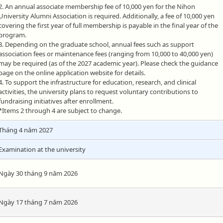
2. An annual associate membership fee of 10,000 yen for the Nihon
University Alumni Association is required. Additionally, a fee of 10,000 yen
covering the first year of full membership is payable in the final year of the
program.
3. Depending on the graduate school, annual fees such as support
association fees or maintenance fees (ranging from 10,000 to 40,000 yen)
may be required (as of the 2027 academic year). Please check the guidance
page on the online application website for details.
4. To support the infrastructure for education, research, and clinical
activities, the university plans to request voluntary contributions to
fundraising initiatives after enrollment.
*Items 2 through 4 are subject to change.
Tháng 4 năm 2027
Examination at the university
Ngày 30 tháng 9 năm 2026
Ngày 17 tháng 7 năm 2026