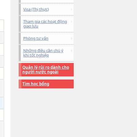
Visa (Thị thực)
Tham gia các hoạt động
giao lưu
Phòng tư vấn
Những điều cần chú ý
khi tốt nghiệp
Quản lý rủi ro dành cho
người nước ngoài
Tìm học bổng