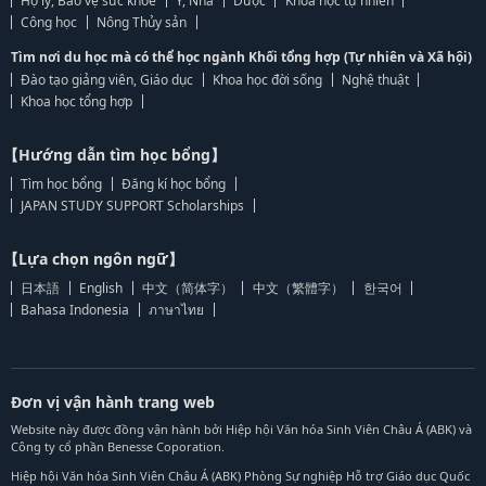
Hộ lý, Bảo vệ sức khỏe
Y, Nha
Dược
Khoa học tự nhiên
Công học
Nông Thủy sản
Tìm nơi du học mà có thể học ngành Khối tổng hợp (Tự nhiên và Xã hội)
Đào tạo giảng viên, Giáo dục
Khoa học đời sống
Nghệ thuật
Khoa học tổng hợp
【Hướng dẫn tìm học bổng】
Tìm học bổng
Đăng kí học bổng
JAPAN STUDY SUPPORT Scholarships
【Lựa chọn ngôn ngữ】
日本語
English
中文（简体字）
中文（繁體字）
한국어
Bahasa Indonesia
ภาษาไทย
Đơn vị vận hành trang web
Website này được đồng vận hành bởi Hiệp hội Văn hóa Sinh Viên Châu Á (ABK) và
Công ty cổ phần Benesse Coporation.
Hiệp hội Văn hóa Sinh Viên Châu Á (ABK) Phòng Sự nghiệp Hỗ trợ Giáo dục Quốc