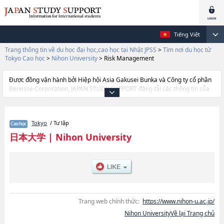
Tiếng Việt
Trang thông tin về du học đại học,cao học tại Nhật JPSS
>
Tìm nơi du học từ
Tokyo Cao học
>
Nihon University
>
Risk Management
Được đồng vận hành bởi Hiệp hội Asia Gakusei Bunka và Công ty cổ phần
Benesse Corporation, JAPAN STUDY SUPPORT đăng tải các thông tin của
khoảng 1.300 trường đại học, cao học, trường đại học ngắn hạn, trường
chuyên môn đang tiếp nhận du học sinh.
Tại đây có đăng các thông tin chi tiết về Nihon University, và thông tin cần
Tokyo
/ Tư lập
thiết dành cho du học sinh, như là về các LawhoặcLiterature and Social
ScienceshoặcEconomicshoặcCommercehoặcArthoặcInternational
日本大学
|
Nihon University
RelationshoặcScience and TechnologyhoặcIndustrial
TechnologyhoặcEngineeringhoặcMedicinehoặcDentistryhoặcDentistry at
MatsudohoặcVeterinary MedicinehoặcPharmacyhoặcIntegrated Basic
ScienceshoặcBioresource ScienceshoặcLaw SchoolhoặcJournalism and
MediahoặcSocial and Cultural StudieshoặcRisk ManagementhoặcSports
Sciences, thông tin về từng khoa nghiên cứu, thông tin liên quan đến thi
tuyển như số lượng tuyển sinh, số lượng trúng tuyển, cở sở trang thiết bị,
Trang web chính thức:
https://www.nihon-u.ac.jp/
hướng dẫn địa điểm v.v...
Nihon UniversityVề lại Trang chủ