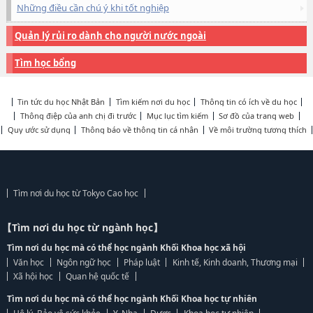
Những điều cần chú ý khi tốt nghiệp
Quản lý rủi ro dành cho người nước ngoài
Tìm học bổng
Tin tức du học Nhật Bản
Tìm kiếm nơi du học
Thông tin có ích về du học
Thông điệp của anh chị đi trước
Mục lục tìm kiếm
Sơ đồ của trang web
Quy ước sử dụng
Thông báo về thông tin cá nhân
Về môi trường tương thích
Tìm nơi du học từ Tokyo Cao học
【Tìm nơi du học từ ngành học】
Tìm nơi du học mà có thể học ngành Khối Khoa học xã hội
Văn học
Ngôn ngữ học
Pháp luật
Kinh tế, Kinh doanh, Thương mại
Xã hội học
Quan hệ quốc tế
Tìm nơi du học mà có thể học ngành Khối Khoa học tự nhiên