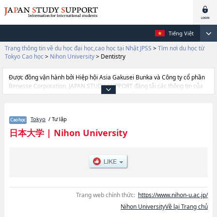
Tiếng Việt
Trang thông tin về du học đại học,cao học tại Nhật JPSS
>
Tìm nơi du học từ
Tokyo Cao học
>
Nihon University
>
Dentistry
Được đồng vận hành bởi Hiệp hội Asia Gakusei Bunka và Công ty cổ phần
Benesse Corporation, JAPAN STUDY SUPPORT đăng tải các thông tin của
khoảng 1.300 trường đại học, cao học, trường đại học ngắn hạn, trường
chuyên môn đang tiếp nhận du học sinh.
Tại đây có đăng các thông tin chi tiết về Nihon University, và thông tin cần
Tokyo
/ Tư lập
thiết dành cho du học sinh, như là về các LawhoặcLiterature and Social
ScienceshoặcEconomicshoặcCommercehoặcArthoặcInternational
日本大学
|
Nihon University
RelationshoặcScience and TechnologyhoặcIndustrial
TechnologyhoặcEngineeringhoặcMedicinehoặcDentistryhoặcDentistry at
MatsudohoặcVeterinary MedicinehoặcPharmacyhoặcIntegrated Basic
ScienceshoặcBioresource ScienceshoặcLaw SchoolhoặcJournalism and
MediahoặcSocial and Cultural StudieshoặcRisk ManagementhoặcSports
Sciences, thông tin về từng khoa nghiên cứu, thông tin liên quan đến thi
tuyển như số lượng tuyển sinh, số lượng trúng tuyển, cở sở trang thiết bị,
Trang web chính thức:
https://www.nihon-u.ac.jp/
hướng dẫn địa điểm v.v...
Nihon UniversityVề lại Trang chủ