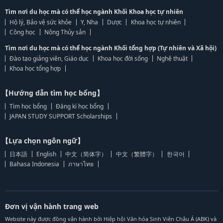
Tìm nơi du học mà có thể học ngành Khối Khoa học tự nhiên
Hộ lý, Bảo vệ sức khỏe
Y, Nha
Dược
Khoa học tự nhiên
Công học
Nông Thủy sản
Tìm nơi du học mà có thể học ngành Khối tổng hợp (Tự nhiên và Xã hội)
Đào tạo giảng viên, Giáo dục
Khoa học đời sống
Nghệ thuật
Khoa học tổng hợp
【Hướng dẫn tìm học bổng】
Tìm học bổng
Đăng kí học bổng
JAPAN STUDY SUPPORT Scholarships
【Lựa chọn ngôn ngữ】
日本語
English
中文（简体字）
中文（繁體字）
한국어
Bahasa Indonesia
ภาษาไทย
Đơn vị vận hành trang web
Website này được đồng vận hành bởi Hiệp hội Văn hóa Sinh Viên Châu Á (ABK) và