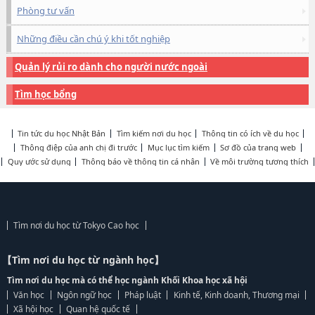
Phòng tư vấn
Những điều cần chú ý khi tốt nghiệp
Quản lý rủi ro dành cho người nước ngoài
Tìm học bổng
Tin tức du học Nhật Bản
Tìm kiếm nơi du học
Thông tin có ích về du học
Thông điệp của anh chị đi trước
Mục lục tìm kiếm
Sơ đồ của trang web
Quy ước sử dụng
Thông báo về thông tin cá nhân
Về môi trường tương thích
Tìm nơi du học từ Tokyo Cao học
【Tìm nơi du học từ ngành học】
Tìm nơi du học mà có thể học ngành Khối Khoa học xã hội
Văn học
Ngôn ngữ học
Pháp luật
Kinh tế, Kinh doanh, Thương mại
Xã hội học
Quan hệ quốc tế