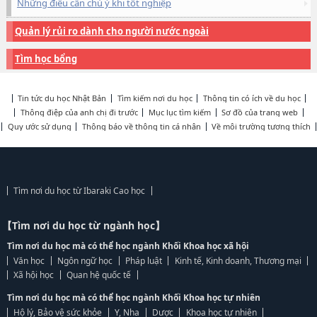
Những điều cần chú ý khi tốt nghiệp
Quản lý rủi ro dành cho người nước ngoài
Tìm học bổng
Tin tức du học Nhật Bản
Tìm kiếm nơi du học
Thông tin có ích về du học
Thông điệp của anh chị đi trước
Mục lục tìm kiếm
Sơ đồ của trang web
Quy ước sử dụng
Thông báo về thông tin cá nhân
Về môi trường tương thích
Tìm nơi du học từ Ibaraki Cao học
【Tìm nơi du học từ ngành học】
Tìm nơi du học mà có thể học ngành Khối Khoa học xã hội
Văn học
Ngôn ngữ học
Pháp luật
Kinh tế, Kinh doanh, Thương mại
Xã hội học
Quan hệ quốc tế
Tìm nơi du học mà có thể học ngành Khối Khoa học tự nhiên
Hộ lý, Bảo vệ sức khỏe
Y, Nha
Dược
Khoa học tự nhiên