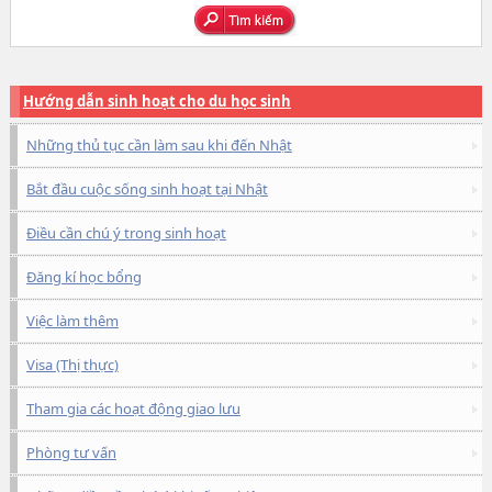
Hướng dẫn sinh hoạt cho du học sinh
Những thủ tục cần làm sau khi đến Nhật
Bắt đầu cuộc sống sinh hoạt tại Nhật
Điều cần chú ý trong sinh hoạt
Đăng kí học bổng
Việc làm thêm
Visa (Thị thực)
Tham gia các hoạt động giao lưu
Phòng tư vấn