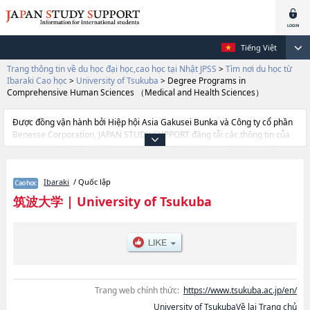
Tiếng Việt
Trang thông tin về du học đại học,cao học tại Nhật JPSS
>
Tìm nơi du học từ
Ibaraki Cao học
>
University of Tsukuba
>
Degree Programs in
Comprehensive Human Sciences （Medical and Health Sciences）
Được đồng vận hành bởi Hiệp hội Asia Gakusei Bunka và Công ty cổ phần
Benesse Corporation, JAPAN STUDY SUPPORT đăng tải các thông tin của
khoảng 1.300 trường đại học, cao học, trường đại học ngắn hạn, trường
chuyên môn đang tiếp nhận du học sinh.
Tại đây có đăng các thông tin chi tiết về University of Tsukuba, và thông tin
Ibaraki
/ Quốc lập
cần thiết dành cho du học sinh, như là về các Degree Programs in Life and
Earth ScienceshoặcDegree Programs in Pure and Applied
筑波大学
|
University of Tsukuba
ScienceshoặcDegree Programs in Systems and Information
EngineeringhoặcDegree Programs in Business ScienceshoặcDegree
Programs in Humanities and Social ScienceshoặcDegree Programs in
Comprehensive Human Sciences（Informatics）hoặcDegree Programs in
Comprehensive Human Sciences （Education, Psychology, Disability
Sciences）hoặcDegree Programs in Comprehensive Human Sciences
（Medical and Health Sciences）hoặcDegree Programs in
Trang web chính thức:
https://www.tsukuba.ac.jp/en/
Comprehensive Human Sciences （Art and Sport, Interdisciplinary
University of TsukubaVề lại Trang chủ
Sciences）hoặcDegree Programs in Comprehensive Human Sciences