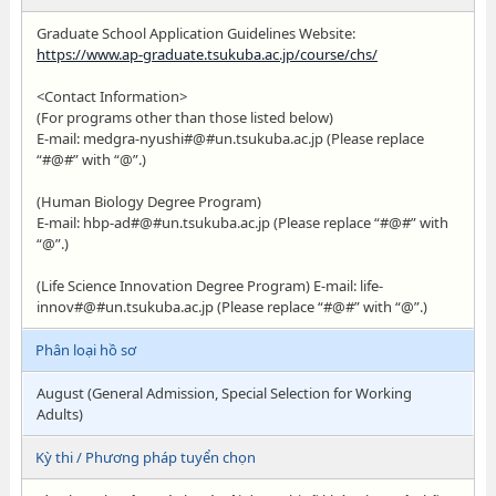
Graduate School Application Guidelines Website:
https://www.ap-graduate.tsukuba.ac.jp/course/chs/
<Contact Information>
(For programs other than those listed below)
E-mail: medgra-nyushi#@#un.tsukuba.ac.jp (Please replace
“#@#” with “@”.)
(Human Biology Degree Program)
E-mail: hbp-ad#@#un.tsukuba.ac.jp (Please replace “#@#” with
“@”.)
(Life Science Innovation Degree Program) E-mail: life-
innov#@#un.tsukuba.ac.jp (Please replace “#@#” with “@”.)
Phân loại hồ sơ
August (General Admission, Special Selection for Working
Adults)
Kỳ thi / Phương pháp tuyển chọn