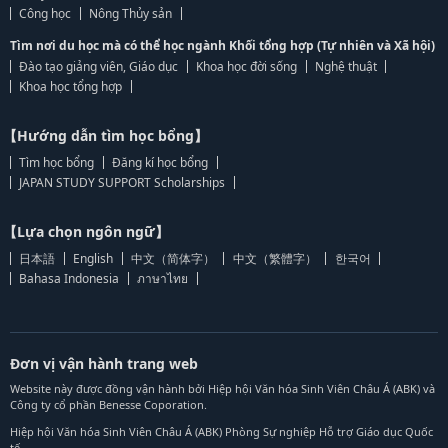
Công học
Nông Thủy sản
Tìm nơi du học mà có thể học ngành Khối tổng hợp (Tự nhiên và Xã hội)
Đào tạo giảng viên, Giáo dục
Khoa học đời sống
Nghệ thuật
Khoa học tổng hợp
【Hướng dẫn tìm học bổng】
Tìm học bổng
Đăng kí học bổng
JAPAN STUDY SUPPORT Scholarships
【Lựa chọn ngôn ngữ】
日本語
English
中文（简体字）
中文（繁體字）
한국어
Bahasa Indonesia
ภาษาไทย
Đơn vị vận hành trang web
Website này được đồng vận hành bởi Hiệp hội Văn hóa Sinh Viên Châu Á (ABK) và
Công ty cổ phần Benesse Coporation.
Hiệp hội Văn hóa Sinh Viên Châu Á (ABK) Phòng Sự nghiệp Hỗ trợ Giáo dục Quốc
tế