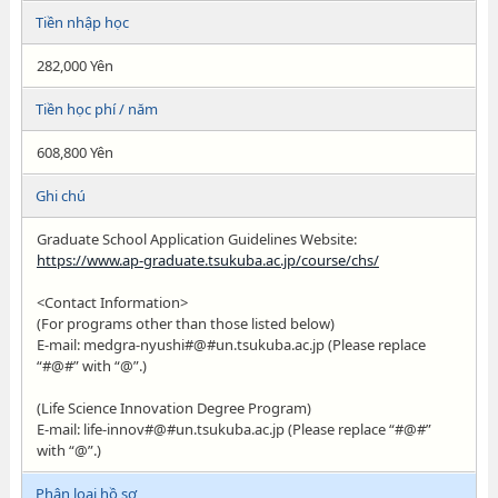
Tiền nhập học
282,000 Yên
Tiền học phí / năm
608,800 Yên
Ghi chú
Graduate School Application Guidelines Website:
https://www.ap-graduate.tsukuba.ac.jp/course/chs/
<Contact Information>
(For programs other than those listed below)
E-mail: medgra-nyushi#@#un.tsukuba.ac.jp (Please replace
“#@#” with “@”.)
(Life Science Innovation Degree Program)
E-mail: life-innov#@#un.tsukuba.ac.jp (Please replace “#@#”
with “@”.)
Phân loại hồ sơ