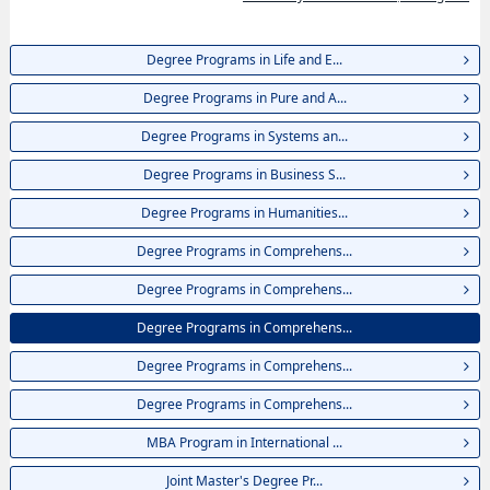
(Tokyo Campus)hoặcMBA Program in International BusinesshoặcJoint
Master's Degree Program in Sustainability and Environmental
ScienceshoặcInternational Joint Degree Master's Program in Agro-
Degree Programs in Life and E...
Biomedical Science in Food and HealthhoặcJoint Master's Program in
International Development and Peace through SporthoặcJoint Doctoral
Degree Programs in Pure and A...
Program in Advanced Physical Education and Sports for Higher
EducationhoặcSchool of Integrative and Global Majors（Ph.D. Program in
Degree Programs in Systems an...
Humanics）, thông tin về từng khoa nghiên cứu, thông tin liên quan đến
Degree Programs in Business S...
thi tuyển như số lượng tuyển sinh, số lượng trúng tuyển, cở sở trang thiết
bị, hướng dẫn địa điểm v.v...
Degree Programs in Humanities...
Degree Programs in Comprehens...
Degree Programs in Comprehens...
Degree Programs in Comprehens...
Degree Programs in Comprehens...
Degree Programs in Comprehens...
MBA Program in International ...
Joint Master's Degree Pr...