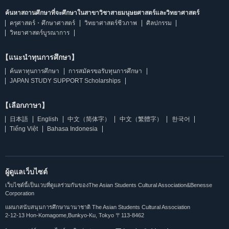
ค้นหาสถานศึกษาที่จะศึกษาในสาขาวิชาสายมนุษยศาสตร์และวิทยาศาสตร์
ครุศาสตร์・ศึกษาศาสตร์
วิทยาศาสตร์ชีวภาพ
ศิลปกรรม
วิทยาศาสตร์บูรณาการ
【แนะนำทุนการศึกษา】
ค้นหาทุนการศึกษา
การสมัครขอรับทุนการศึกษา
JAPAN STUDY SUPPORT Scholarships
【เลือกภาษา】
日本語
English
中文（简体字）
中文（繁體字）
한국어
Tiếng Việt
Bahasa Indonesia
ผู้ดูแลเว็บไซต์
เว็บไซต์นี้เป็นเวบที่ดูแลร่วมกันของThe Asian Students Cultural Association&Benesse
Corporation
แผนกสนับสนุนการศึกษานานาชาติ The Asian Students Cultural Association
2-12-13 Hon-Komagome,Bunkyo-Ku, Tokyo 〒113-8462