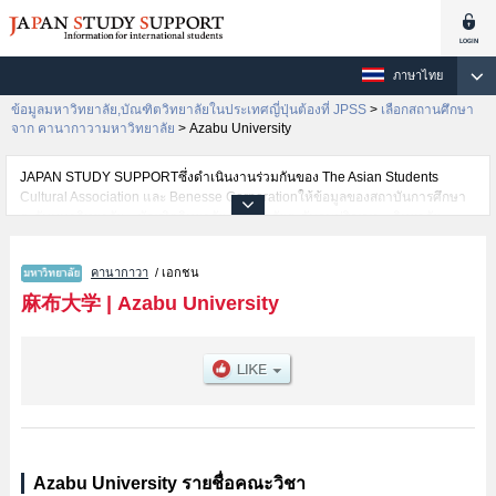
ภาษาไทย
ข้อมูลมหาวิทยาลัย,บัณฑิตวิทยาลัยในประเทศญี่ปุ่นต้องที่ JPSS
>
เลือกสถานศึกษา
จาก คานากาวามหาวิทยาลัย
>
Azabu University
JAPAN STUDY SUPPORTซึ่งดำเนินงานร่วมกันของ The Asian Students
Cultural Association และ Benesse Corporationให้ข้อมูลของสถาบันการศึกษา
ระดับมหาวิทยาลัย・บัณฑิตวิทยาลัย・วิทยาลัยระดับอนุปริญญา・วิทยาลัย
อาชีวศึกษากว่า1,300 แห่งที่กำลังเปิดรับสมัครนักศึกษาต่างชาติอยู่ ที่นี่จะให้
ข้อมูลรายละเอียดเกี่ยวกับAzabu University,ข้อมูลจำเป็นสำหรับนักศึกษาต่างชาติ
คานากาวา
/ เอกชน
เช่นข้อมูลของแต่ละคณะ,ข้อมูลการสอบคัดเลือกเข้าศึกษาเช่นจำนวนคนที่รับ
สมัครหรือจำนวนคนที่ผ่านการสอบคัดเลือกเป็นต้น,แนะนำสถานที่,การเดินทาง
麻布大学
|
Azabu University
เป็นต้นไว้ด้วยดังนั้นขอเชิญใช้บริการค้นหาข้อมูลตามอัธยาศัย
Azabu University รายชื่อคณะวิชา