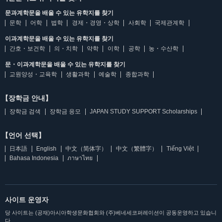
문과계학문을 배울 수 있는 유학지를 찾기
문학
어학
법학
경제・경영・상학
사회학
국제관계학
이과계학문을 배울 수 있는 유학지를 찾기
간호・보건학
의・치학
약학
이학
공학
농・수산학
문・이과계학문을 배울 수 있는 유학지를 찾기
교원양성・교육학
생활과학
예술학
종합과학
【장학금 안내】
장학금 검색
장학금 응모
JAPAN STUDY SUPPORT Scholarships
【언어 선택】
日本語
English
中文（简体字）
中文（繁體字）
Tiếng Việt
Bahasa Indonesia
ภาษาไทย
사이트 운영자
당 사이트는 (공재)아시아학생문화협회와 (주)베네세코퍼레이션이 공동운영하고 있습니
다.