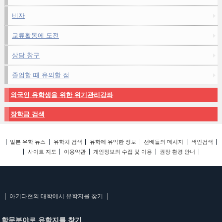
비자
교류활동에 도전
상담 창구
졸업할 때 유의할 점
외국인 유학생을 위한 위기관리강좌
장학금 검색
일본 유학 뉴스
유학처 검색
유학에 유익한 정보
선배들의 메시지
색인검색
사이트 지도
이용약관
개인정보의 수집 및 이용
권장 환경 안내
아키타현의 대학에서 유학지를 찾기
학문분야로 유학지를 찾기