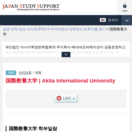
한국어
일본 유학 정보 사이트JPSS
>
아키타현의 대학에서 유학지를 찾기
>
国際教養大
学
재단법인 아시아학생문화협회와 주식회사 베네세코퍼레이션이 공동운영하고
있는JAPAN STUDY SUPPORT에서는 외국인 유학생을 모집하고 있는 약
1,300여 개의 대학・대학원・단기대학・전문학교의 정보를 게재하고 있습니
다.
여기에서는 国際教養大学 관한 자세한 정보를 게재하고 있어 International
아키타현
/ 공립
Liberal Arts 학부 등의 학부별 정보, 모집정원과 합격자수 등의 입시정보, 시설
안내, 교통정보 등 외국인 유학생에게 유익하고 필요한 정보를 게재하고 있으
国際教養大学
|
Akita International University
므로 많이 이용해 주시기 바랍니다.
国際教養大学 학부일람