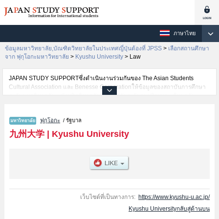
ภาษาไทย
ข้อมูลมหาวิทยาลัย,บัณฑิตวิทยาลัยในประเทศญี่ปุ่นต้องที่ JPSS
>
เลือกสถานศึกษา
จาก ฟุกุโอกะมหาวิทยาลัย
>
Kyushu University
>
Law
JAPAN STUDY SUPPORTซึ่งดำเนินงานร่วมกันของ The Asian Students
Cultural Association และ Benesse Corporationให้ข้อมูลของสถาบันการศึกษา
ระดับมหาวิทยาลัย・บัณฑิตวิทยาลัย・วิทยาลัยระดับอนุปริญญา・วิทยาลัย
อาชีวศึกษากว่า1,300 แห่งที่กำลังเปิดรับสมัครนักศึกษาต่างชาติอยู่ ที่นี่จะให้
ข้อมูลรายละเอียดเกี่ยวกับKyushu University,ข้อมูลจำเป็นสำหรับนักศึกษาต่าง
ฟุกุโอกะ
/ รัฐบาล
ชาติเช่นข้อมูลของแต่ละคณะ,ข้อมูลการสอบคัดเลือกเข้าศึกษาเช่นจำนวนคนที่รับ
สมัครหรือจำนวนคนที่ผ่านการสอบคัดเลือกเป็นต้น,แนะนำสถานที่,การเดินทาง
九州大学
|
Kyushu University
เป็นต้นไว้ด้วยดังนั้นขอเชิญใช้บริการค้นหาข้อมูลตามอัธยาศัย
เว็บไซต์ที่เป็นทางการ:
https://www.kyushu-u.ac.jp/
Kyushu Universityกลับสู่ด้านบน