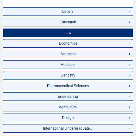
Letters
Education
Law
Economics
Sciences
Medicine
Dentistry
Pharmaceutical Sciences
Engineering
Agriculture
Design
International Undergraduate...