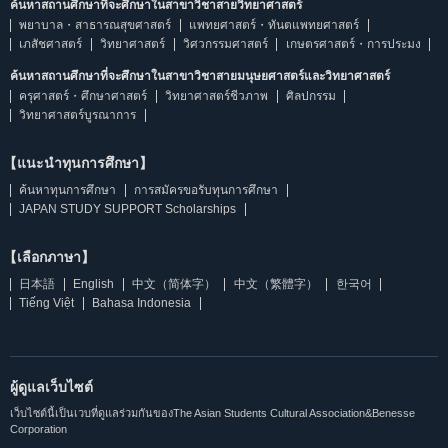
ค้นหาสถานศึกษาที่จะศึกษาในสาขาวิชาสายวิทยาศาสตร์
พยาบาล・สาธารณสุขศาสตร์
แพทยศาสตร์・ทันตแพทยศาสตร์
เภสัชศาสตร์
วิทยาศาสตร์
วิศวกรรมศาสตร์
เกษตรศาสตร์・การประมง
ค้นหาสถานศึกษาที่จะศึกษาในสาขาวิชาสายมนุษยศาสตร์และวิทยาศาสตร์
ครุศาสตร์・ศึกษาศาสตร์
วิทยาศาสตร์ชีวภาพ
ศิลปกรรม
วิทยาศาสตร์บูรณาการ
【แนะนำทุนการศึกษา】
ค้นหาทุนการศึกษา
การสมัครขอรับทุนการศึกษา
JAPAN STUDY SUPPORT Scholarships
【เลือกภาษา】
日本語
English
中文（简体字）
中文（繁體字）
한국어
Tiếng Việt
Bahasa Indonesia
ผู้ดูแลเว็บไซต์
เว็บไซต์นี้เป็นเวบที่ดูแลร่วมกันของThe Asian Students Cultural Association&Benesse
Corporation