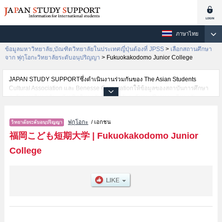
ภาษาไทย
ข้อมูลมหาวิทยาลัย,บัณฑิตวิทยาลัยในประเทศญี่ปุ่นต้องที่ JPSS
>
เลือกสถานศึกษา
จาก ฟุกุโอกะวิทยาลัยระดับอนุปริญญา
>
Fukuokakodomo Junior College
JAPAN STUDY SUPPORTซึ่งดำเนินงานร่วมกันของ The Asian Students
Cultural Association และ Benesse Corporationให้ข้อมูลของสถาบันการศึกษา
ระดับมหาวิทยาลัย・บัณฑิตวิทยาลัย・วิทยาลัยระดับอนุปริญญา・วิทยาลัย
อาชีวศึกษากว่า1,300 แห่งที่กำลังเปิดรับสมัครนักศึกษาต่างชาติอยู่ ที่นี่จะให้
ข้อมูลรายละเอียดเกี่ยวกับFukuokakodomo Junior College,ข้อมูลจำเป็นสำหรับ
ฟุกุโอกะ
/ เอกชน
นักศึกษาต่างชาติเช่นข้อมูลของแต่ละคณะ,ข้อมูลการสอบคัดเลือกเข้าศึกษาเช่น
จำนวนคนที่รับสมัครหรือจำนวนคนที่ผ่านการสอบคัดเลือกเป็นต้น,แนะนำสถาน
福岡こども短期大学
|
Fukuokakodomo Junior
ที่,การเดินทางเป็นต้นไว้ด้วยดังนั้นขอเชิญใช้บริการค้นหาข้อมูลตามอัธยาศัย
College