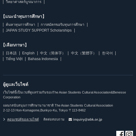
วิทยาศาสตร์บูรณาการ
【แนะนำทุนการศึกษา】
ค้นหาทุนการศึกษา
การสมัครขอรับทุนการศึกษา
JAPAN STUDY SUPPORT Scholarships
【เลือกภาษา】
日本語
English
中文（简体字）
中文（繁體字）
한국어
Tiếng Việt
Bahasa Indonesia
ผู้ดูแลเว็บไซต์
เว็บไซต์นี้เป็นเวบที่ดูแลร่วมกันของThe Asian Students Cultural Association&Benesse
Corporation
แผนกสนับสนุนการศึกษานานาชาติ The Asian Students Cultural Association
2-12-13 Hon-Komagome,Bunkyo-Ku, Tokyo 〒113-8462
คอนเซปต์ของเวบไซต์
ติดต่อสอบถาม