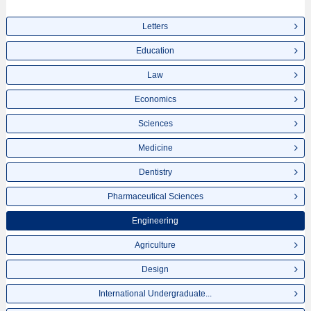
Letters
Education
Law
Economics
Sciences
Medicine
Dentistry
Pharmaceutical Sciences
Engineering
Agriculture
Design
International Undergraduate...