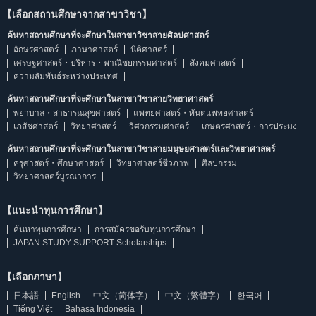
【เลือกสถานศึกษาจากสาขาวิชา】
ค้นหาสถานศึกษาที่จะศึกษาในสาขาวิชาสายศิลปศาสตร์
อักษรศาสตร์
ภาษาศาสตร์
นิติศาสตร์
เศรษฐศาสตร์・บริหาร・พาณิชยกรรมศาสตร์
สังคมศาสตร์
ความสัมพันธ์ระหว่างประเทศ
ค้นหาสถานศึกษาที่จะศึกษาในสาขาวิชาสายวิทยาศาสตร์
พยาบาล・สาธารณสุขศาสตร์
แพทยศาสตร์・ทันตแพทยศาสตร์
เภสัชศาสตร์
วิทยาศาสตร์
วิศวกรรมศาสตร์
เกษตรศาสตร์・การประมง
ค้นหาสถานศึกษาที่จะศึกษาในสาขาวิชาสายมนุษยศาสตร์และวิทยาศาสตร์
ครุศาสตร์・ศึกษาศาสตร์
วิทยาศาสตร์ชีวภาพ
ศิลปกรรม
วิทยาศาสตร์บูรณาการ
【แนะนำทุนการศึกษา】
ค้นหาทุนการศึกษา
การสมัครขอรับทุนการศึกษา
JAPAN STUDY SUPPORT Scholarships
【เลือกภาษา】
日本語
English
中文（简体字）
中文（繁體字）
한국어
Tiếng Việt
Bahasa Indonesia