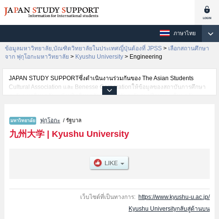
ภาษาไทย
ข้อมูลมหาวิทยาลัย,บัณฑิตวิทยาลัยในประเทศญี่ปุ่นต้องที่ JPSS
>
เลือกสถานศึกษา
จาก ฟุกุโอกะมหาวิทยาลัย
>
Kyushu University
>
Engineering
JAPAN STUDY SUPPORTซึ่งดำเนินงานร่วมกันของ The Asian Students
Cultural Association และ Benesse Corporationให้ข้อมูลของสถาบันการศึกษา
ระดับมหาวิทยาลัย・บัณฑิตวิทยาลัย・วิทยาลัยระดับอนุปริญญา・วิทยาลัย
อาชีวศึกษากว่า1,300 แห่งที่กำลังเปิดรับสมัครนักศึกษาต่างชาติอยู่ ที่นี่จะให้
ข้อมูลรายละเอียดเกี่ยวกับKyushu University,ข้อมูลจำเป็นสำหรับนักศึกษาต่าง
ฟุกุโอกะ
/ รัฐบาล
ชาติเช่นข้อมูลของแต่ละคณะ,ข้อมูลการสอบคัดเลือกเข้าศึกษาเช่นจำนวนคนที่รับ
สมัครหรือจำนวนคนที่ผ่านการสอบคัดเลือกเป็นต้น,แนะนำสถานที่,การเดินทาง
九州大学
|
Kyushu University
เป็นต้นไว้ด้วยดังนั้นขอเชิญใช้บริการค้นหาข้อมูลตามอัธยาศัย
เว็บไซต์ที่เป็นทางการ:
https://www.kyushu-u.ac.jp/
Kyushu Universityกลับสู่ด้านบน