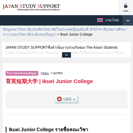
ภาษาไทย
ข้อมูลมหาวิทยาลัย,บัณฑิตวิทยาลัยในประเทศญี่ปุ่นต้องที่ JPSS
>
เลือกสถานศึกษา
จาก กุนมะวิทยาลัยระดับอนุปริญญา
>
Ikuei Junior College
JAPAN STUDY SUPPORTซึ่งดำเนินงานร่วมกันของ The Asian Students
Cultural Association และ Benesse Corporationให้ข้อมูลของสถาบันการศึกษา
ระดับมหาวิทยาลัย・บัณฑิตวิทยาลัย・วิทยาลัยระดับอนุปริญญา・วิทยาลัย
อาชีวศึกษากว่า1,300 แห่งที่กำลังเปิดรับสมัครนักศึกษาต่างชาติอยู่ ที่นี่จะให้
ข้อมูลรายละเอียดเกี่ยวกับIkuei Junior College,ข้อมูลจำเป็นสำหรับนักศึกษาต่าง
กุนมะ
/ เอกชน
ชาติเช่นข้อมูลของแต่ละคณะ,ข้อมูลการสอบคัดเลือกเข้าศึกษาเช่นจำนวนคนที่รับ
สมัครหรือจำนวนคนที่ผ่านการสอบคัดเลือกเป็นต้น,แนะนำสถานที่,การเดินทาง
育英短期大学
|
Ikuei Junior College
เป็นต้นไว้ด้วยดังนั้นขอเชิญใช้บริการค้นหาข้อมูลตามอัธยาศัย
Ikuei Junior College รายชื่อคณะวิชา