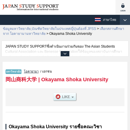
ภาษาไทย
ข้อมูลมหาวิทยาลัย,บัณฑิตวิทยาลัยในประเทศญี่ปุ่นต้องที่ JPSS
>
เลือกสถานศึกษา
จาก โอคายามามหาวิทยาลัย
>
Okayama Shoka University
JAPAN STUDY SUPPORTซึ่งดำเนินงานร่วมกันของ The Asian Students
Cultural Association และ Benesse Corporationให้ข้อมูลของสถาบันการศึกษา
ระดับมหาวิทยาลัย・บัณฑิตวิทยาลัย・วิทยาลัยระดับอนุปริญญา・วิทยาลัย
อาชีวศึกษากว่า1,300 แห่งที่กำลังเปิดรับสมัครนักศึกษาต่างชาติอยู่ ที่นี่จะให้
ข้อมูลรายละเอียดเกี่ยวกับOkayama Shoka University,ข้อมูลจำเป็นสำหรับ
โอคายามา
/ เอกชน
นักศึกษาต่างชาติเช่นข้อมูลของแต่ละคณะ,ข้อมูลการสอบคัดเลือกเข้าศึกษาเช่น
จำนวนคนที่รับสมัครหรือจำนวนคนที่ผ่านการสอบคัดเลือกเป็นต้น,แนะนำสถาน
岡山商科大学
|
Okayama Shoka University
ที่,การเดินทางเป็นต้นไว้ด้วยดังนั้นขอเชิญใช้บริการค้นหาข้อมูลตามอัธยาศัย
Okayama Shoka University รายชื่อคณะวิชา