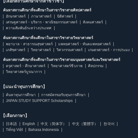
【เลือกสถานศึกษาจากสาขาวิชา】
ค้นหาสถานศึกษาที่จะศึกษาในสาขาวิชาสายศิลปศาสตร์
อักษรศาสตร์
ภาษาศาสตร์
นิติศาสตร์
เศรษฐศาสตร์・บริหาร・พาณิชยกรรมศาสตร์
สังคมศาสตร์
ความสัมพันธ์ระหว่างประเทศ
ค้นหาสถานศึกษาที่จะศึกษาในสาขาวิชาสายวิทยาศาสตร์
พยาบาล・สาธารณสุขศาสตร์
แพทยศาสตร์・ทันตแพทยศาสตร์
เภสัชศาสตร์
วิทยาศาสตร์
วิศวกรรมศาสตร์
เกษตรศาสตร์・การประมง
ค้นหาสถานศึกษาที่จะศึกษาในสาขาวิชาสายมนุษยศาสตร์และวิทยาศาสตร์
ครุศาสตร์・ศึกษาศาสตร์
วิทยาศาสตร์ชีวภาพ
ศิลปกรรม
วิทยาศาสตร์บูรณาการ
【แนะนำทุนการศึกษา】
ค้นหาทุนการศึกษา
การสมัครขอรับทุนการศึกษา
JAPAN STUDY SUPPORT Scholarships
【เลือกภาษา】
日本語
English
中文（简体字）
中文（繁體字）
한국어
Tiếng Việt
Bahasa Indonesia