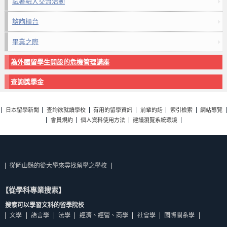
試著融入交流活動
諮詢櫃台
畢業之際
為外國留學生開設的危機管理講座
查詢獎學金
日本留學新聞
查詢欲就讀學校
有用的留學資訊
前輩的話
索引檢索
網站導覽
會員規約
個人資料使用方法
建議瀏覽系統環境
從岡山縣的從大學來尋找留學之學校
【從學科專業搜索】
搜索可以學習文科的留學院校
文學
語言學
法學
經濟、經營、商學
社會學
國際關系學