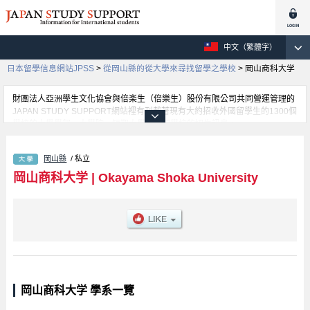
中文（繁體字）
日本留學信息網站JPSS
>
從岡山縣的從大學來尋找留學之學校
>
岡山商科大学
財團法人亞洲學生文化協會與倍楽生（倍樂生）股份有限公司共同營運管理的
JAPAN STUDY SUPPORT網站裡有刊載著現有大約招收外國留學生的1300個
學校的大學學部、大學院、短期大學、專門學校的招生訊息。
在這裡有刊載著岡山商科大学的詳細招生訊息。有Business Administration學
部、Law學部、Economics學部等各別學部的不同訊息，以及招收名額、合格
岡山縣
/ 私立
人數等考試資訊、設施介紹、聯絡方式等對外國留學生是必要之訊息都刊載於
此，請務必查閱及利用此網站。
岡山商科大学
|
Okayama Shoka University
岡山商科大学 學系一覽