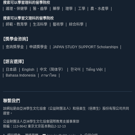
搜索可以學習理科的留學院校
護理、保健學
醫、齒學
藥學
理學
工學
農、水產學
搜索可以學習文理科的留學院校
師範、教育學
生活科學
藝術學
綜合科學
【獎學金咨詢】
查詢獎學金
申請獎學金
JAPAN STUDY SUPPORT Scholarships
【語言選擇】
日本語
English
中文（简体字）
한국어
Tiếng Việt
Bahasa Indonesia
ภาษาไทย
聯繫我們
該網站是由亞洲學生文化協會（公益財團法人）和倍楽生（倍樂生）股份有限公司共同
運營。
公益財團法人亞洲學生文化協會國際教育支援事業部
郵編：113-8642 東京文京區本駒込2-12-13