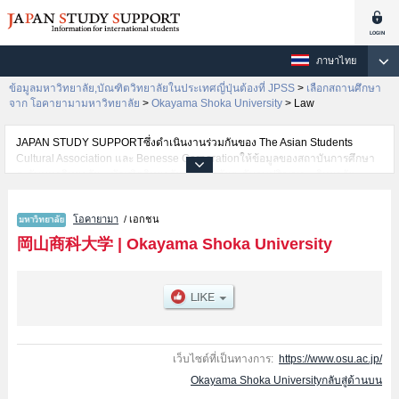
ภาษาไทย
ข้อมูลมหาวิทยาลัย,บัณฑิตวิทยาลัยในประเทศญี่ปุ่นต้องที่ JPSS
>
เลือกสถานศึกษา
จาก โอคายามามหาวิทยาลัย
>
Okayama Shoka University
>
Law
JAPAN STUDY SUPPORTซึ่งดำเนินงานร่วมกันของ The Asian Students
Cultural Association และ Benesse Corporationให้ข้อมูลของสถาบันการศึกษา
ระดับมหาวิทยาลัย・บัณฑิตวิทยาลัย・วิทยาลัยระดับอนุปริญญา・วิทยาลัย
อาชีวศึกษากว่า1,300 แห่งที่กำลังเปิดรับสมัครนักศึกษาต่างชาติอยู่ ที่นี่จะให้
ข้อมูลรายละเอียดเกี่ยวกับOkayama Shoka University,ข้อมูลจำเป็นสำหรับ
โอคายามา
/ เอกชน
นักศึกษาต่างชาติเช่นข้อมูลของแต่ละคณะ,ข้อมูลการสอบคัดเลือกเข้าศึกษาเช่น
จำนวนคนที่รับสมัครหรือจำนวนคนที่ผ่านการสอบคัดเลือกเป็นต้น,แนะนำสถาน
岡山商科大学
|
Okayama Shoka University
ที่,การเดินทางเป็นต้นไว้ด้วยดังนั้นขอเชิญใช้บริการค้นหาข้อมูลตามอัธยาศัย
เว็บไซต์ที่เป็นทางการ:
https://www.osu.ac.jp/
Okayama Shoka Universityกลับสู่ด้านบน