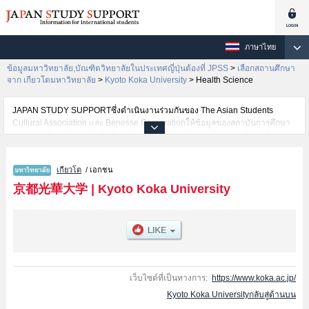
ภาษาไทย
ข้อมูลมหาวิทยาลัย,บัณฑิตวิทยาลัยในประเทศญี่ปุ่นต้องที่ JPSS
>
เลือกสถานศึกษา
จาก เกียวโตมหาวิทยาลัย
>
Kyoto Koka University
>
Health Science
JAPAN STUDY SUPPORTซึ่งดำเนินงานร่วมกันของ The Asian Students
Cultural Association และ Benesse Corporationให้ข้อมูลของสถาบันการศึกษา
ระดับมหาวิทยาลัย・บัณฑิตวิทยาลัย・วิทยาลัยระดับอนุปริญญา・วิทยาลัย
อาชีวศึกษากว่า1,300 แห่งที่กำลังเปิดรับสมัครนักศึกษาต่างชาติอยู่ ที่นี่จะให้
ข้อมูลรายละเอียดเกี่ยวกับKyoto Koka University,ข้อมูลจำเป็นสำหรับนักศึกษา
เกียวโต
/ เอกชน
ต่างชาติเช่นข้อมูลของแต่ละคณะ,ข้อมูลการสอบคัดเลือกเข้าศึกษาเช่นจำนวนคน
ที่รับสมัครหรือจำนวนคนที่ผ่านการสอบคัดเลือกเป็นต้น,แนะนำสถานที่,การเดิน
京都光華大学
|
Kyoto Koka University
ทางเป็นต้นไว้ด้วยดังนั้นขอเชิญใช้บริการค้นหาข้อมูลตามอัธยาศัย
เว็บไซต์ที่เป็นทางการ:
https://www.koka.ac.jp/
Kyoto Koka Universityกลับสู่ด้านบน