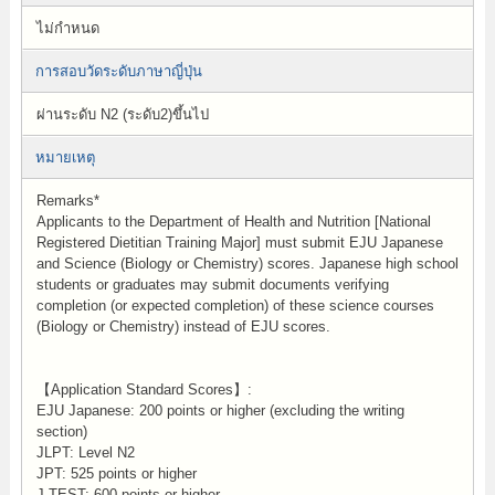
ไม่กำหนด
การสอบวัดระดับภาษาญี่ปุ่น
ผ่านระดับ N2 (ระดับ2)ขึ้นไป
หมายเหตุ
Remarks*
Applicants to the Department of Health and Nutrition [National
Registered Dietitian Training Major] must submit EJU Japanese
and Science (Biology or Chemistry) scores. Japanese high school
students or graduates may submit documents verifying
completion (or expected completion) of these science courses
(Biology or Chemistry) instead of EJU scores.
【Application Standard Scores】:
EJU Japanese: 200 points or higher (excluding the writing
section)
JLPT: Level N2
JPT: 525 points or higher
J.TEST: 600 points or higher