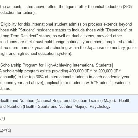
The amounts listed above reflect the figures after the initial reduction (25%
reduction for tuition).
*Eligibility for this international student admission process extends beyond
those with "Student" residence status to include those with "Dependent" or
"Long-Term Resident" status, as well as dual citizens, provided other
conditions are met (must hold foreign nationality and have completed a total
of no more than six years of schooling within the Japanese elementary, junior
high, and high school education system).
[Scholarship Program for High-Achieving International Students]
A scholarship program exists providing 400,000 JPY or 200,000 JPY
(annually) to the top 30% of international students in each academic year
(second year and above); applicable to students with "Student" residence
status.
Health and Nutrition (National Registered Dietitian Training Major)、Health
and Nutrition (Health, Sports and Nutrition Major)、Psychology
6月
需咨询