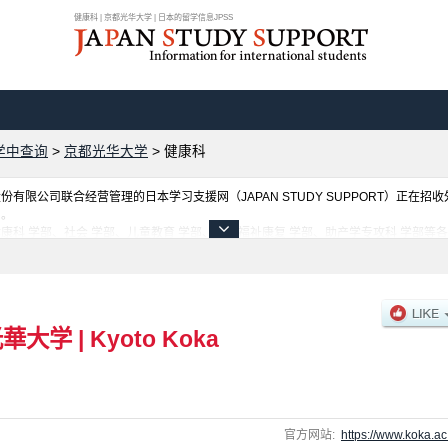
健康科 | 京都光华大学 | 日本的留学信息JPSS
学中查询
>
京都光华大学
>
健康科
限公司联合经营管理的日本学习支援网（JAPAN STUDY SUPPORT）正在招
网。
康科 学部、社会 学部、儿童教育 学部、护理福祉康复 学部、助产学专攻科 学部等
的信息都登载于此，请务必查阅和利用此网。
光華大学
|
Kyoto Koka
官方网站:
https://www.koka.ac.