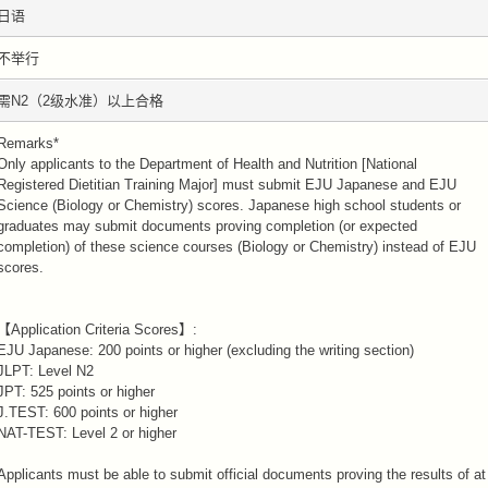
日语
不举行
需N2（2级水准）以上合格
Remarks*
Only applicants to the Department of Health and Nutrition [National
Registered Dietitian Training Major] must submit EJU Japanese and EJU
Science (Biology or Chemistry) scores. Japanese high school students or
graduates may submit documents proving completion (or expected
completion) of these science courses (Biology or Chemistry) instead of EJU
scores.
【Application Criteria Scores】:
EJU Japanese: 200 points or higher (excluding the writing section)
JLPT: Level N2
JPT: 525 points or higher
J.TEST: 600 points or higher
NAT-TEST: Level 2 or higher
Applicants must be able to submit official documents proving the results of at