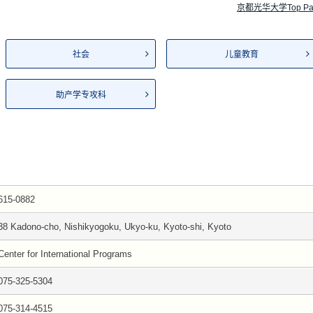
京都光华大学Top Pa
社会
儿童教育
助产学专攻科
615-0882
38 Kadono-cho, Nishikyogoku, Ukyo-ku, Kyoto-shi, Kyoto
Center for International Programs
075-325-5304
075-314-4515