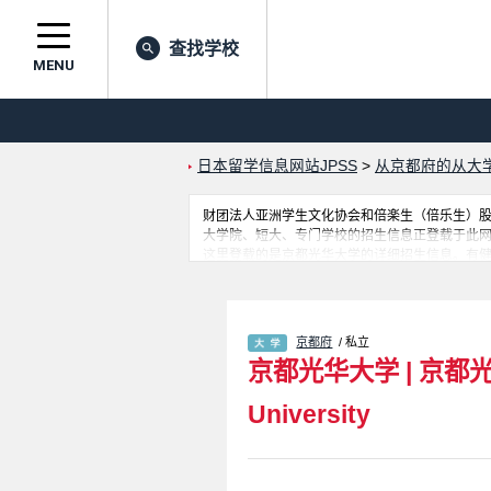
查找学校
MENU
日本留学信息网站JPSS
>
从京都府的从大
财团法人亚洲学生文化协会和倍楽生（倍乐生）股份有
大学院、短大、专门学校的招生信息正登载于此
这里登载的是京都光华大学的详细招生信息。有健
息，以及设施介绍、联系方式等外国留学生必要
京都府
/ 私立
京都光华大学
|
京都
University