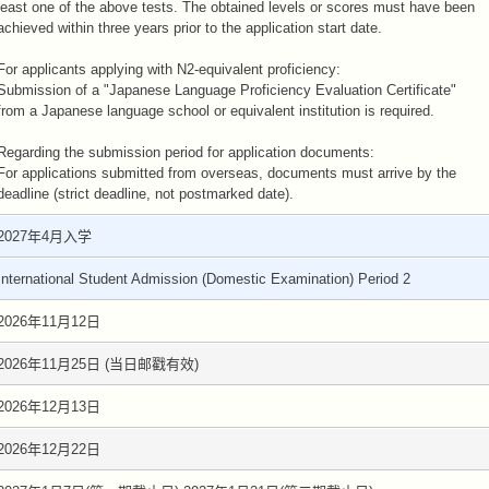
least one of the above tests. The obtained levels or scores must have been
achieved within three years prior to the application start date.
For applicants applying with N2-equivalent proficiency:
Submission of a "Japanese Language Proficiency Evaluation Certificate"
from a Japanese language school or equivalent institution is required.
Regarding the submission period for application documents:
For applications submitted from overseas, documents must arrive by the
deadline (strict deadline, not postmarked date).
2027年4月入学
International Student Admission (Domestic Examination) Period 2
2026年11月12日
2026年11月25日 (当日邮戳有效)
2026年12月13日
2026年12月22日