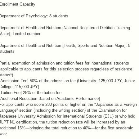
Enrollment Capacity:
Department of Psychology: 8 students
Department of Health and Nutrition [National Registered Dietitian Training
Major]: Limited number
Department of Health and Nutrition [Health, Sports and Nutrition Major]: 5
students
Partial exemption of admission and tuition fees for international students
(applicable to applicants for this selection process regardless of residence
status*)
[Admission Fee] 50% of the admission fee (University: 125,000 JPY; Junior
College: 115,000 JPY)
[Tuition Fee] 25% of the tuition fee
[Additional Reduction Based on Academic Performance]
For applicants who score 280 points or higher on the "Japanese as a Foreign
Language" section (including the writing section) of the Examination for
Japanese University Admission for International Students (EJU) or who hold
JLPT N1 certification, the tuition reduction rate will be increased by an
additional 15%—bringing the total reduction to 40%—for the first academic
year.