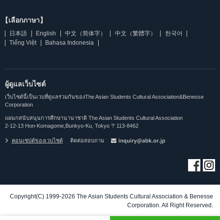
【เลือกภาษา】
日本語
English
中文（简体字）
中文（繁體字）
한국어
Tiếng Việt
Bahasa Indonesia
ผู้ดูแลเว็บไซต์
เว็บไซต์นี้เป็นเวบที่ดูแลร่วมกันของThe Asian Students Cultural Association&Benesse
Corporation
แผนกสนับสนุนการศึกษานานาชาติ The Asian Students Cultural Association
2-12-13 Hon-Komagome,Bunkyo-Ku, Tokyo 〒113-8462
คอนเซปต์ของเวบไซต์
ติดต่อสอบถาม
Copyright(C) 1999-2026 The Asian Students Cultural Association & Benesse
Corporation. All Right Reserved.