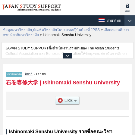
ภาษาไทย
ข้อมูลมหาวิทยาลัย,บัณฑิตวิทยาลัยในประเทศญี่ปุ่นต้องที่ JPSS
>
เลือกสถานศึกษา
จาก มิยากิมหาวิทยาลัย
>
Ishinomaki Senshu University
JAPAN STUDY SUPPORTซึ่งดำเนินงานร่วมกันของ The Asian Students
Cultural Association และ Benesse Corporationให้ข้อมูลของสถาบันการศึกษา
ระดับมหาวิทยาลัย・บัณฑิตวิทยาลัย・วิทยาลัยระดับอนุปริญญา・วิทยาลัย
อาชีวศึกษากว่า1,300 แห่งที่กำลังเปิดรับสมัครนักศึกษาต่างชาติอยู่ ที่นี่จะให้
ข้อมูลรายละเอียดเกี่ยวกับIshinomaki Senshu University,ข้อมูลจำเป็นสำหรับ
มิยากิ
/ เอกชน
นักศึกษาต่างชาติเช่นข้อมูลของแต่ละคณะ,ข้อมูลการสอบคัดเลือกเข้าศึกษาเช่น
จำนวนคนที่รับสมัครหรือจำนวนคนที่ผ่านการสอบคัดเลือกเป็นต้น,แนะนำสถาน
石巻専修大学
|
Ishinomaki Senshu University
ที่,การเดินทางเป็นต้นไว้ด้วยดังนั้นขอเชิญใช้บริการค้นหาข้อมูลตามอัธยาศัย
Ishinomaki Senshu University รายชื่อคณะวิชา