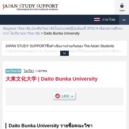
ภาษาไทย
ข้อมูลมหาวิทยาลัย,บัณฑิตวิทยาลัยในประเทศญี่ปุ่นต้องที่ JPSS
>
เลือกสถานศึกษา
จาก โตเกียวมหาวิทยาลัย
>
Daito Bunka University
JAPAN STUDY SUPPORTซึ่งดำเนินงานร่วมกันของ The Asian Students
Cultural Association และ Benesse Corporationให้ข้อมูลของสถาบันการศึกษา
ระดับมหาวิทยาลัย・บัณฑิตวิทยาลัย・วิทยาลัยระดับอนุปริญญา・วิทยาลัย
อาชีวศึกษากว่า1,300 แห่งที่กำลังเปิดรับสมัครนักศึกษาต่างชาติอยู่ ที่นี่จะให้
ข้อมูลรายละเอียดเกี่ยวกับDaito Bunka University,ข้อมูลจำเป็นสำหรับนักศึกษา
โตเกียว
/ เอกชน
ต่างชาติเช่นข้อมูลของแต่ละคณะ,ข้อมูลการสอบคัดเลือกเข้าศึกษาเช่นจำนวนคน
ที่รับสมัครหรือจำนวนคนที่ผ่านการสอบคัดเลือกเป็นต้น,แนะนำสถานที่,การเดิน
大東文化大学
|
Daito Bunka University
ทางเป็นต้นไว้ด้วยดังนั้นขอเชิญใช้บริการค้นหาข้อมูลตามอัธยาศัย
Daito Bunka University รายชื่อคณะวิชา