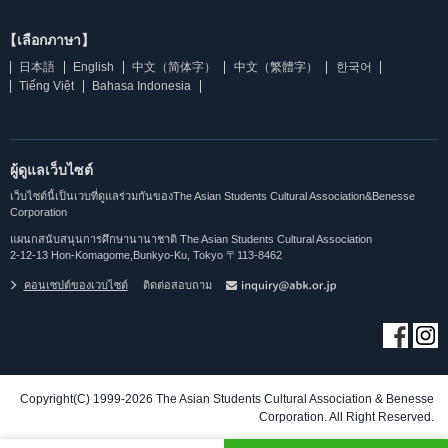
【เลือกภาษา】
日本語
English
中文（简体字）
中文（繁體字）
한국어
Tiếng Việt
Bahasa Indonesia
ผู้ดูแลเว็บไซต์
เว็บไซต์นี้เป็นเวบที่ดูแลร่วมกันของThe Asian Students Cultural Association&Benesse
Corporation
แผนกสนับสนุนการศึกษานานาชาติ The Asian Students Cultural Association
2-12-13 Hon-Komagome,Bunkyo-Ku, Tokyo 〒113-8462
คอนเซปต์ของเวบไซต์
ติดต่อสอบถาม
Copyright(C) 1999-2026 The Asian Students Cultural Association & Benesse
Corporation. All Right Reserved.