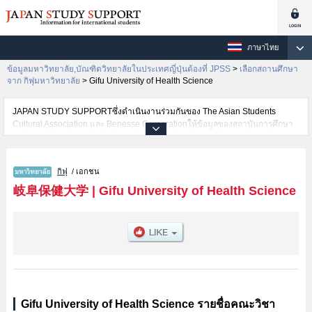
ภาษาไทย
ข้อมูลมหาวิทยาลัย,บัณฑิตวิทยาลัยในประเทศญี่ปุ่นต้องที่ JPSS
>
เลือกสถานศึกษา
จาก กิฟุมหาวิทยาลัย
>
Gifu University of Health Science
JAPAN STUDY SUPPORTซึ่งดำเนินงานร่วมกันของ The Asian Students
Cultural Association และ Benesse Corporationให้ข้อมูลของสถาบันการศึกษา
ระดับมหาวิทยาลัย・บัณฑิตวิทยาลัย・วิทยาลัยระดับอนุปริญญา・วิทยาลัย
อาชีวศึกษากว่า1,300 แห่งที่กำลังเปิดรับสมัครนักศึกษาต่างชาติอยู่ ที่นี่จะให้
ข้อมูลรายละเอียดเกี่ยวกับGifu University of Health Science,ข้อมูลจำเป็นสำหรับ
กิฟุ
/ เอกชน
นักศึกษาต่างชาติเช่นข้อมูลของแต่ละคณะ,ข้อมูลการสอบคัดเลือกเข้าศึกษาเช่น
จำนวนคนที่รับสมัครหรือจำนวนคนที่ผ่านการสอบคัดเลือกเป็นต้น,แนะนำสถาน
岐阜保健大学
|
Gifu University of Health Science
ที่,การเดินทางเป็นต้นไว้ด้วยดังนั้นขอเชิญใช้บริการค้นหาข้อมูลตามอัธยาศัย
Gifu University of Health Science รายชื่อคณะวิชา