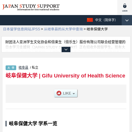
中文（简体字）
日本留学信息网站JPSS
>
从岐阜县的从大学中查询
>
岐阜保健大学
财团法人亚洲学生文化协会和倍楽生（倍乐生）股份有限公司联合经营管理的
日本学习支援网（JAPAN STUDY SUPPORT）正在招收外国留学生。现有大
约1300个学校的大学学部、大学院、短大、专门学校的招生信息正登载于此
网。
这里登载的是岐阜保健大学的详细招生信息。有Nursing 学部、Rehabilitation
岐阜县
/ 私立
学部等各学部的不同信息。招收名额、合格人数等考试信息，以及设施介绍、
联系方式等外国留学生必要的信息都登载于此，请务必查阅和利用此网。
岐阜保健大学
|
Gifu University of Health Science
岐阜保健大学 学系一览