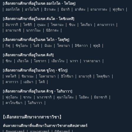
[เลือกสถานศึกษาที่อยู่ในเขต ฮอกไกโด・โทโฮคุ]
ฮอกไกโด
อาโอโมริ
อิวาเตะ
มิยากิ
อาคิตะ
ยามากาตะ
ฟุกุชิมา
[เลือกสถานศึกษาที่อยู่ในเขต คันโต・โคชิเนทสึ]
อิบารากิ
โทชิกิ
กุนมะ
ไซตามะ
ชิบะ
โตเกียว
คานากาวา
ยามานาชิ
นากาโนะ
นิอิกาตะ
[เลือกสถานศึกษาที่อยู่ในเขต โตไก・โฮคุริคุ]
กิฟุ
ชิซุโอกะ
ไอจิ
มิเอะ
โทยามา
อิชิคาวา
ฟุคุอิ
[เลือกสถานศึกษาที่อยู่ในเขต คิงกิ]
ชิกะ
เกียวโต
โอซากา
เฮียวโกะ
นารา
วาคายามา
[เลือกสถานศึกษาที่อยู่ในเขต ชูโกกุ・ชิโกกุ]
ทตโตริ
ชิมาเนะ
โอคายามา
ฮิโรชิมา
ยามากุจิ
โทคุชิมา
คากาวา
เอฮิมา
โคจิ
[เลือกสถานศึกษาที่อยู่ในเขต คิวชู・โอกินาวา]
ฟุกุโอกะ
ซากะ
นางาซากิ
คุมาโมโตะ
โออิตะ
มิยาซากิ
คาโกะชิมา
โอกินาวา
【เลือกสถานศึกษาจากสาขาวิชา】
ค้นหาสถานศึกษาที่จะศึกษาในสาขาวิชาสายศิลปศาสตร์
อักษรศาสตร์
ภาษาศาสตร์
นิติศาสตร์