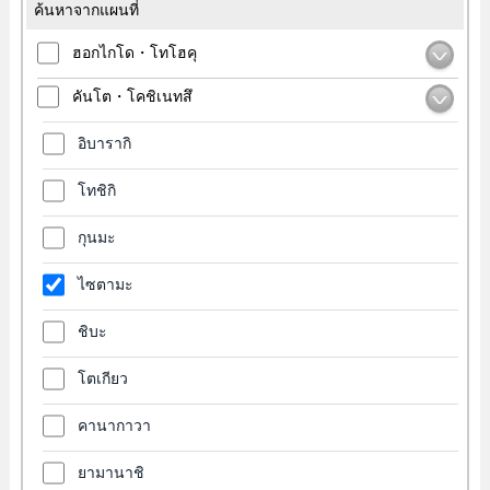
ค้นหาจากแผนที่
ฮอกไกโด・โทโฮคุ
คันโต・โคชิเนทสึ
อิบารากิ
โทชิกิ
กุนมะ
ไซตามะ
ชิบะ
โตเกียว
คานากาวา
ยามานาชิ