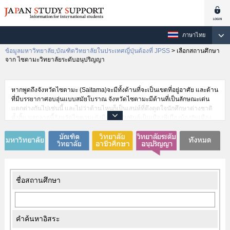
ภาษาไทย
ข้อมูลมหาวิทยาลัย,บัณฑิตวิทยาลัยในประเทศญี่ปุ่นต้องที่ JPSS
>
เลือกสถานศึกษา
จาก ไซตามะวิทยาลัยระดับอนุปริญญา
หากพูดถึงจังหวัดไซตามะ (Saitama)จะมีทั้งด้านที่จะเป็นเขตที่อยู่อาศัย และด้าน
ที่มีบรรยากาศอบอุ่นแบบสมัยโบราณ จังหวัดไซตามะมีด้านที่เป็นลักษณะเด่น
แตกต่างกันไปเช่นนี้ และไม่ว่าด้านไหนก็เป็นเสน่ห์ที่ดึงดูดใจนักศึกษาต่างชาติ
ทั้งสิ้น นอกจากนี้จังหวัดไซตามะยังมีความสัมพันธ์เป็นเมืองพี่เมืองน้องกับเมือง
ต่างๆในต่างประเทศอีกมากมาย อย่างเช่น รัฐโอไฮโอของสหรัฐอเมริกา มณฑล
ซานซีของประเทศจีน หรือรัฐควีนส์แลนด์ของประเทศออสเตรเลียเป็นต้น และดู
จากแง่ความสะดวกสบายในการสัญจร ซึ่งสามารถเดินทางเข้าสู่โตเกียวได้ง่าย
จึงเป็นธรรมดาที่นักศึกษาต่างชาติเป็นจำนวนมาก ต้องการที่จะศึกษาต่อที่
จังหวัดไซตามะ
ชื่อสถานศึกษา
คำค้นหาอิสระ