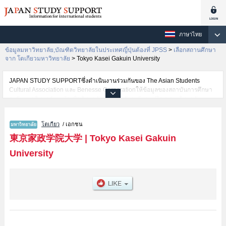
ภาษาไทย
ข้อมูลมหาวิทยาลัย,บัณฑิตวิทยาลัยในประเทศญี่ปุ่นต้องที่ JPSS
>
เลือกสถานศึกษา
จาก โตเกียวมหาวิทยาลัย
>
Tokyo Kasei Gakuin University
JAPAN STUDY SUPPORTซึ่งดำเนินงานร่วมกันของ The Asian Students
Cultural Association และ Benesse Corporationให้ข้อมูลของสถาบันการศึกษา
ระดับมหาวิทยาลัย・บัณฑิตวิทยาลัย・วิทยาลัยระดับอนุปริญญา・วิทยาลัย
อาชีวศึกษากว่า1,300 แห่งที่กำลังเปิดรับสมัครนักศึกษาต่างชาติอยู่ ที่นี่จะให้
ข้อมูลรายละเอียดเกี่ยวกับTokyo Kasei Gakuin University,ข้อมูลจำเป็นสำหรับ
โตเกียว
/ เอกชน
นักศึกษาต่างชาติเช่นข้อมูลของแต่ละคณะ,ข้อมูลการสอบคัดเลือกเข้าศึกษาเช่น
จำนวนคนที่รับสมัครหรือจำนวนคนที่ผ่านการสอบคัดเลือกเป็นต้น,แนะนำสถาน
東京家政学院大学
|
Tokyo Kasei Gakuin
ที่,การเดินทางเป็นต้นไว้ด้วยดังนั้นขอเชิญใช้บริการค้นหาข้อมูลตามอัธยาศัย
University