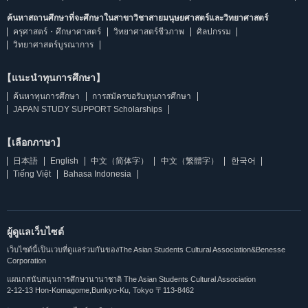
ค้นหาสถานศึกษาที่จะศึกษาในสาขาวิชาสายมนุษยศาสตร์และวิทยาศาสตร์
ครุศาสตร์・ศึกษาศาสตร์
วิทยาศาสตร์ชีวภาพ
ศิลปกรรม
วิทยาศาสตร์บูรณาการ
【แนะนำทุนการศึกษา】
ค้นหาทุนการศึกษา
การสมัครขอรับทุนการศึกษา
JAPAN STUDY SUPPORT Scholarships
【เลือกภาษา】
日本語
English
中文（简体字）
中文（繁體字）
한국어
Tiếng Việt
Bahasa Indonesia
ผู้ดูแลเว็บไซต์
เว็บไซต์นี้เป็นเวบที่ดูแลร่วมกันของThe Asian Students Cultural Association&Benesse
Corporation
แผนกสนับสนุนการศึกษานานาชาติ The Asian Students Cultural Association
2-12-13 Hon-Komagome,Bunkyo-Ku, Tokyo 〒113-8462