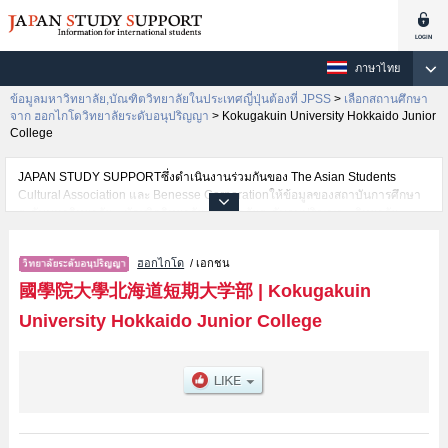
ภาษาไทย
ข้อมูลมหาวิทยาลัย,บัณฑิตวิทยาลัยในประเทศญี่ปุ่นต้องที่ JPSS
>
เลือกสถานศึกษา
จาก ฮอกไกโดวิทยาลัยระดับอนุปริญญา
>
Kokugakuin University Hokkaido Junior
College
JAPAN STUDY SUPPORTซึ่งดำเนินงานร่วมกันของ The Asian Students
Cultural Association และ Benesse Corporationให้ข้อมูลของสถาบันการศึกษา
ระดับมหาวิทยาลัย・บัณฑิตวิทยาลัย・วิทยาลัยระดับอนุปริญญา・วิทยาลัย
อาชีวศึกษากว่า1,300 แห่งที่กำลังเปิดรับสมัครนักศึกษาต่างชาติอยู่ ที่นี่จะให้
ข้อมูลรายละเอียดเกี่ยวกับKokugakuin University Hokkaido Junior
ฮอกไกโด
/ เอกชน
College,ข้อมูลจำเป็นสำหรับนักศึกษาต่างชาติเช่นข้อมูลของแต่ละคณะ,ข้อมูล
การสอบคัดเลือกเข้าศึกษาเช่นจำนวนคนที่รับสมัครหรือจำนวนคนที่ผ่านการสอบ
國學院大學北海道短期大学部
|
Kokugakuin
คัดเลือกเป็นต้น,แนะนำสถานที่,การเดินทางเป็นต้นไว้ด้วยดังนั้นขอเชิญใช้บริการ
University Hokkaido Junior College
ค้นหาข้อมูลตามอัธยาศัย