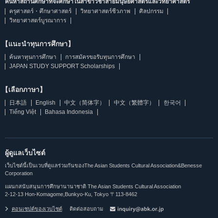
ค้นหาสถานศึกษาที่จะศึกษาในสาขาวิชาสายมนุษยศาสตร์และวิทยาศาสตร์
ครุศาสตร์・ศึกษาศาสตร์
วิทยาศาสตร์ชีวภาพ
ศิลปกรรม
วิทยาศาสตร์บูรณาการ
【แนะนำทุนการศึกษา】
ค้นหาทุนการศึกษา
การสมัครขอรับทุนการศึกษา
JAPAN STUDY SUPPORT Scholarships
【เลือกภาษา】
日本語
English
中文（简体字）
中文（繁體字）
한국어
Tiếng Việt
Bahasa Indonesia
ผู้ดูแลเว็บไซต์
เว็บไซต์นี้เป็นเวบที่ดูแลร่วมกันของThe Asian Students Cultural Association&Benesse
Corporation
แผนกสนับสนุนการศึกษานานาชาติ The Asian Students Cultural Association
2-12-13 Hon-Komagome,Bunkyo-Ku, Tokyo 〒113-8462
คอนเซปต์ของเวบไซต์
ติดต่อสอบถาม