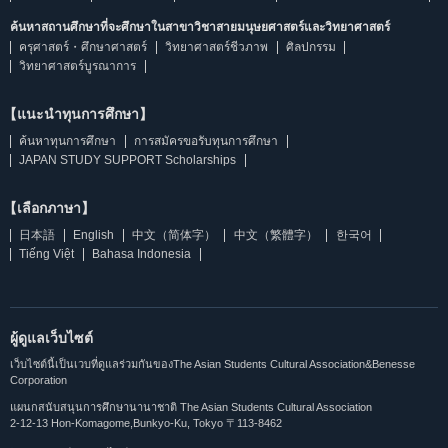
ค้นหาสถานศึกษาที่จะศึกษาในสาขาวิชาสายมนุษยศาสตร์และวิทยาศาสตร์
ครุศาสตร์・ศึกษาศาสตร์
วิทยาศาสตร์ชีวภาพ
ศิลปกรรม
วิทยาศาสตร์บูรณาการ
【แนะนำทุนการศึกษา】
ค้นหาทุนการศึกษา
การสมัครขอรับทุนการศึกษา
JAPAN STUDY SUPPORT Scholarships
【เลือกภาษา】
日本語
English
中文（简体字）
中文（繁體字）
한국어
Tiếng Việt
Bahasa Indonesia
ผู้ดูแลเว็บไซต์
เว็บไซต์นี้เป็นเวบที่ดูแลร่วมกันของThe Asian Students Cultural Association&Benesse
Corporation
แผนกสนับสนุนการศึกษานานาชาติ The Asian Students Cultural Association
2-12-13 Hon-Komagome,Bunkyo-Ku, Tokyo 〒113-8462