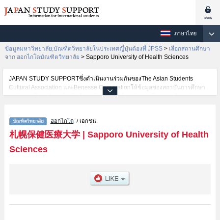
ภาษาไทย
ข้อมูลมหาวิทยาลัย,บัณฑิตวิทยาลัยในประเทศญี่ปุ่นต้องที่ JPSS
>
เลือกสถานศึกษา
จาก ฮอกไกโดบัณฑิตวิทยาลัย
>
Sapporo University of Health Sciences
JAPAN STUDY SUPPORTซึ่งดำเนินงานร่วมกันของThe Asian Students
Cultural Association และBenesse Corporationให้ข้อมูลของสถาบันการศึกษา
ระดับมหาวิทยาลัย・บัณฑิตวิทยาลัย・วิทยาลัยระดับอนุปริญญา・วิทยาลัย
อาชีวศึกษากว่า1,300 แห่งที่กำลังเปิดรับสมัครนักศึกษาต่างชาติอยู่ ที่นี่จะให้
ข้อมูลรายละเอียดเกี่ยวกับSapporo University of Health Sciences,ข้อมูลจำเป็น
ฮอกไกโด
/ เอกชน
สำหรับนักศึกษาต่างชาติเช่น เป็นต้น,ข้อมูลของแต่ละสาขาวิจัย,ข้อมูลการสอบคัด
เลือกเข้าศึกษาเช่นจำนวนคนที่รับสมัครหรือจำนวนคนที่ผ่านการสอบคัดเลือก
札幌保健医療大学
|
Sapporo University of Health
เป็นต้น,แนะนำสถานที่,การเดินทางเป็นต้นไว้ด้วยดังนั้นขอเชิญใช้บริการค้นหา
Sciences
ข้อมูลตามอัธยาศัย