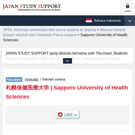
Bahasa Indonesia
JPSS, Informasi universitas dan pasca sarjana di Jepang
>
Mencari tempat
belajar sekolah dari Hokkaido Pasca sarjana
>
Sapporo University of Health
Sciences
JAPAN STUDY SUPPORT yang dikelola bersama oleh The Asian Students
Cultural Association (ABK) dan Benesse Corp. menyediakan informasi
sekitar 1300 universitas, pascasarjana, universitas yunior, akademi
kejuruan yang siap menerima mahasiswa(i) mancanegara.
Tersedia informasi rinci mengenai Sapporo University of Health Sciences,
Hokkaido
/ Sekolah swasta
mencakup informasi per jurusan riset seperti %% research %%, serta
berbagai informasi yang berguna bagi mahasiswa(i) mancanegara seperti
札幌保健医療大学
|
Sapporo University of Health
kuota untuk jumlah pendaftar dan jumlah kelulusan ujian masuk
Sciences
mahasiswa(i) mancanegara, informasi mengenai ujian masuk, prasarana
kampus, akses jalan, dan lainnya. Silakan memanfaatkannya.