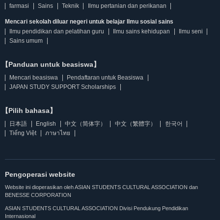
farmasi
Sains
Teknik
Ilmu pertanian dan perikanan
Mencari sekolah diluar negeri untuk belajar Ilmu sosial sains
Ilmu pendidikan dan pelatihan guru
Ilmu sains kehidupan
Ilmu seni
Sains umum
【Panduan untuk beasiswa】
Mencari beasiswa
Pendaftaran untuk Beasiswa
JAPAN STUDY SUPPORT Scholarships
【Pilih bahasa】
日本語
English
中文（简体字）
中文（繁體字）
한국어
Tiếng Việt
ภาษาไทย
Pengoperasi website
Website ini dioperasikan oleh ASIAN STUDENTS CULTURAL ASSOCIATION dan
BENESSE CORPORATION
ASIAN STUDENTS CULTURAL ASSOCIATION Divisi Pendukung Pendidikan
Internasional