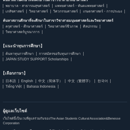
ค้นหาสถานศึกษาที่จะศึกษาในสาขาวิชาสายวิทยาศาสตร์
พยาบาล・สาธารณสุขศาสตร์
แพทยศาสตร์・ทันตแพทยศาสตร์
เภสัชศาสตร์
วิทยาศาสตร์
วิศวกรรมศาสตร์
เกษตรศาสตร์・การประมง
ค้นหาสถานศึกษาที่จะศึกษาในสาขาวิชาสายมนุษยศาสตร์และวิทยาศาสตร์
ครุศาสตร์・ศึกษาศาสตร์
วิทยาศาสตร์ชีวภาพ
ศิลปกรรม
วิทยาศาสตร์บูรณาการ
【แนะนำทุนการศึกษา】
ค้นหาทุนการศึกษา
การสมัครขอรับทุนการศึกษา
JAPAN STUDY SUPPORT Scholarships
【เลือกภาษา】
日本語
English
中文（简体字）
中文（繁體字）
한국어
Tiếng Việt
Bahasa Indonesia
ผู้ดูแลเว็บไซต์
เว็บไซต์นี้เป็นเวบที่ดูแลร่วมกันของThe Asian Students Cultural Association&Benesse
Corporation