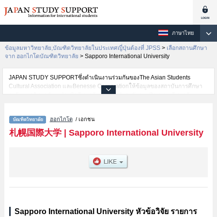
ภาษาไทย
ข้อมูลมหาวิทยาลัย,บัณฑิตวิทยาลัยในประเทศญี่ปุ่นต้องที่ JPSS
>
เลือกสถานศึกษา
จาก ฮอกไกโดบัณฑิตวิทยาลัย
>
Sapporo International University
JAPAN STUDY SUPPORTซึ่งดำเนินงานร่วมกันของThe Asian Students
Cultural Association และBenesse Corporationให้ข้อมูลของสถาบันการศึกษา
ระดับมหาวิทยาลัย・บัณฑิตวิทยาลัย・วิทยาลัยระดับอนุปริญญา・วิทยาลัย
อาชีวศึกษากว่า1,300 แห่งที่กำลังเปิดรับสมัครนักศึกษาต่างชาติอยู่ ที่นี่จะให้
ข้อมูลรายละเอียดเกี่ยวกับSapporo International University,ข้อมูลจำเป็นสำหรับ
ฮอกไกโด
/ เอกชน
นักศึกษาต่างชาติเช่นTourismหรือPsychologyหรือCoaching for Sports and
Health Instruction เป็นต้น,ข้อมูลของแต่ละสาขาวิจัย,ข้อมูลการสอบคัดเลือกเข้า
札幌国際大学
|
Sapporo International University
ศึกษาเช่นจำนวนคนที่รับสมัครหรือจำนวนคนที่ผ่านการสอบคัดเลือก
เป็นต้น,แนะนำสถานที่,การเดินทางเป็นต้นไว้ด้วยดังนั้นขอเชิญใช้บริการค้นหา
ข้อมูลตามอัธยาศัย
Sapporo International University หัวข้อวิจัย รายการ