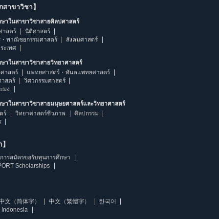
ากสาขาวิชา】
ึกษาในสาขาวิชาสายศิลปศาสตร์
ศาสตร์
นิติศาสตร์
ร・พาณิชยกรรมศาสตร์
สังคมศาสตร์
ประเทศ
ึกษาในสาขาวิชาสายวิทยาศาสตร์
ศาสตร์
แพทยศาสตร์・ทันตแพทยศาสตร์
ศาสตร์
วิศวกรรมศาสตร์
ระมง
ึกษาในสาขาวิชาสายมนุษยศาสตร์และวิทยาศาสตร์
ตร์
วิทยาศาสตร์ชีวภาพ
ศิลปกรรม
ร
ษา】
การสมัครขอรับทุนการศึกษา
ORT Scholarships
中文（简体字）
中文（繁體字）
한국어
 Indonesia