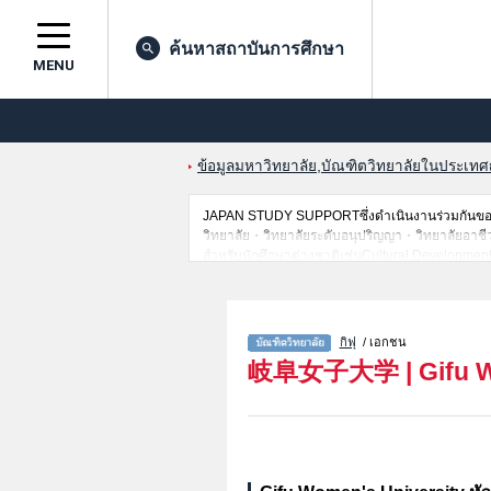
ค้นหาสถาบันการศึกษา
MENU
ข้อมูลมหาวิทยาลัย,บัณฑิตวิทยาลัยในประเทศญี่
JAPAN STUDY SUPPORTซึ่งดำเนินงานร่วมกันของT
วิทยาลัย・วิทยาลัยระดับอนุปริญญา・วิทยาลัยอาชีวศึกษ
สำหรับนักศึกษาต่างชาติเช่นCultural Development
ผ่านการสอบคัดเลือกเป็นต้น,แนะนำสถานที่,การเดินท
กิฟุ
/ เอกชน
岐阜女子大学
|
Gifu 