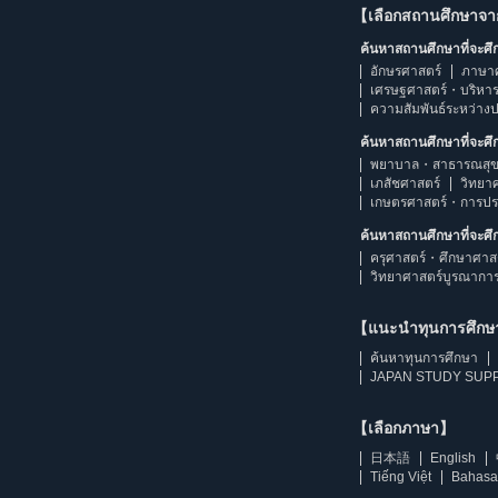
【เลือกสถานศึกษาจ
ค้นหาสถานศึกษาที่จะศ
อักษรศาสตร์
ภาษา
เศรษฐศาสตร์・บริหา
ความสัมพันธ์ระหว่าง
ค้นหาสถานศึกษาที่จะศ
พยาบาล・สาธารณสุข
เภสัชศาสตร์
วิทยา
เกษตรศาสตร์・การป
ค้นหาสถานศึกษาที่จะศ
ครุศาสตร์・ศึกษาศาส
วิทยาศาสตร์บูรณากา
【แนะนำทุนการศึก
ค้นหาทุนการศึกษา
JAPAN STUDY SUPP
【เลือกภาษา】
日本語
English
Tiếng Việt
Bahasa