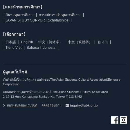
【แนะนำทุนการศึกษา】
ค้นหาทุนการศึกษา
การสมัครขอรับทุนการศึกษา
JAPAN STUDY SUPPORT Scholarships
【เลือกภาษา】
日本語
English
中文（简体字）
中文（繁體字）
한국어
Tiếng Việt
Bahasa Indonesia
ผู้ดูแลเว็บไซต์
เว็บไซต์นี้เป็นเวบที่ดูแลร่วมกันของThe Asian Students Cultural Association&Benesse
Corporation
แผนกสนับสนุนการศึกษานานาชาติ The Asian Students Cultural Association
2-12-13 Hon-Komagome,Bunkyo-Ku, Tokyo 〒113-8462
คอนเซปต์ของเวบไซต์
ติดต่อสอบถาม