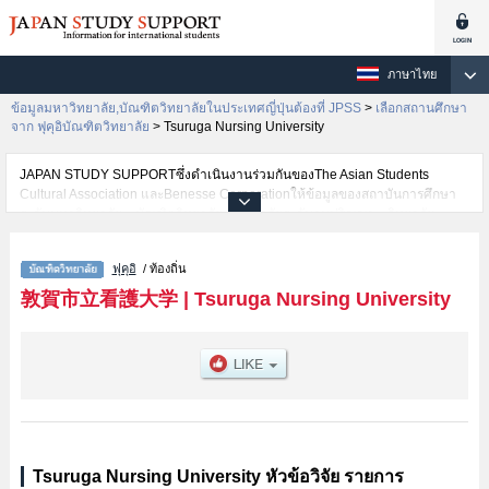
ภาษาไทย
ข้อมูลมหาวิทยาลัย,บัณฑิตวิทยาลัยในประเทศญี่ปุ่นต้องที่ JPSS
>
เลือกสถานศึกษา
จาก ฟุคุอิบัณฑิตวิทยาลัย
>
Tsuruga Nursing University
JAPAN STUDY SUPPORTซึ่งดำเนินงานร่วมกันของThe Asian Students
Cultural Association และBenesse Corporationให้ข้อมูลของสถาบันการศึกษา
ระดับมหาวิทยาลัย・บัณฑิตวิทยาลัย・วิทยาลัยระดับอนุปริญญา・วิทยาลัย
อาชีวศึกษากว่า1,300 แห่งที่กำลังเปิดรับสมัครนักศึกษาต่างชาติอยู่ ที่นี่จะให้
ข้อมูลรายละเอียดเกี่ยวกับTsuruga Nursing University,ข้อมูลจำเป็นสำหรับ
ฟุคุอิ
/ ท้องถิ่น
นักศึกษาต่างชาติเช่น เป็นต้น,ข้อมูลของแต่ละสาขาวิจัย,ข้อมูลการสอบคัดเลือก
เข้าศึกษาเช่นจำนวนคนที่รับสมัครหรือจำนวนคนที่ผ่านการสอบคัดเลือก
敦賀市立看護大学
|
Tsuruga Nursing University
เป็นต้น,แนะนำสถานที่,การเดินทางเป็นต้นไว้ด้วยดังนั้นขอเชิญใช้บริการค้นหา
ข้อมูลตามอัธยาศัย
Tsuruga Nursing University หัวข้อวิจัย รายการ