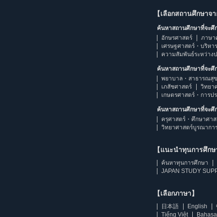
【เลือกสถานศึกษาจ
ค้นหาสถานศึกษาที่จะศ
อักษรศาสตร์
ภาษา
เศรษฐศาสตร์・บริหา
ความสัมพันธ์ระหว่าง
ค้นหาสถานศึกษาที่จะศ
พยาบาล・สาธารณสุข
เภสัชศาสตร์
วิทยา
เกษตรศาสตร์・การป
ค้นหาสถานศึกษาที่จะศ
ครุศาสตร์・ศึกษาศาส
วิทยาศาสตร์บูรณากา
【แนะนำทุนการศึก
ค้นหาทุนการศึกษา
JAPAN STUDY SUPP
【เลือกภาษา】
日本語
English
Tiếng Việt
Bahasa