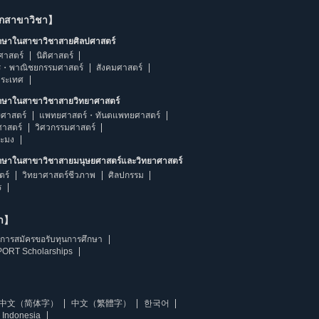
ากสาขาวิชา】
ึกษาในสาขาวิชาสายศิลปศาสตร์
ศาสตร์
นิติศาสตร์
ร・พาณิชยกรรมศาสตร์
สังคมศาสตร์
ประเทศ
ึกษาในสาขาวิชาสายวิทยาศาสตร์
ศาสตร์
แพทยศาสตร์・ทันตแพทยศาสตร์
ศาสตร์
วิศวกรรมศาสตร์
ระมง
ึกษาในสาขาวิชาสายมนุษยศาสตร์และวิทยาศาสตร์
ตร์
วิทยาศาสตร์ชีวภาพ
ศิลปกรรม
ร
ษา】
การสมัครขอรับทุนการศึกษา
ORT Scholarships
中文（简体字）
中文（繁體字）
한국어
 Indonesia