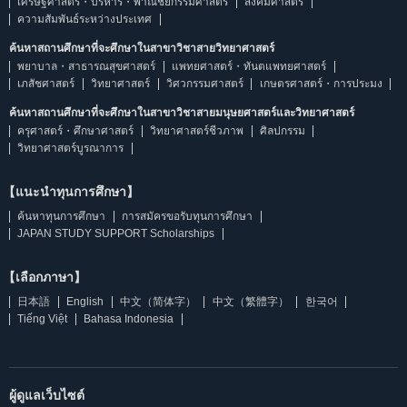
เศรษฐศาสตร์・บริหาร・พาณิชยกรรมศาสตร์
สังคมศาสตร์
ความสัมพันธ์ระหว่างประเทศ
ค้นหาสถานศึกษาที่จะศึกษาในสาขาวิชาสายวิทยาศาสตร์
พยาบาล・สาธารณสุขศาสตร์
แพทยศาสตร์・ทันตแพทยศาสตร์
เภสัชศาสตร์
วิทยาศาสตร์
วิศวกรรมศาสตร์
เกษตรศาสตร์・การประมง
ค้นหาสถานศึกษาที่จะศึกษาในสาขาวิชาสายมนุษยศาสตร์และวิทยาศาสตร์
ครุศาสตร์・ศึกษาศาสตร์
วิทยาศาสตร์ชีวภาพ
ศิลปกรรม
วิทยาศาสตร์บูรณาการ
【แนะนำทุนการศึกษา】
ค้นหาทุนการศึกษา
การสมัครขอรับทุนการศึกษา
JAPAN STUDY SUPPORT Scholarships
【เลือกภาษา】
日本語
English
中文（简体字）
中文（繁體字）
한국어
Tiếng Việt
Bahasa Indonesia
ผู้ดูแลเว็บไซต์