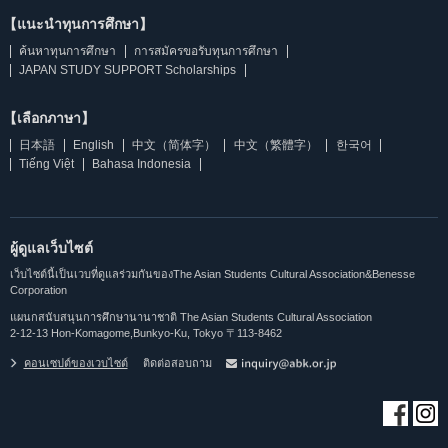
【แนะนำทุนการศึกษา】
ค้นหาทุนการศึกษา
การสมัครขอรับทุนการศึกษา
JAPAN STUDY SUPPORT Scholarships
【เลือกภาษา】
日本語
English
中文（简体字）
中文（繁體字）
한국어
Tiếng Việt
Bahasa Indonesia
ผู้ดูแลเว็บไซต์
เว็บไซต์นี้เป็นเวบที่ดูแลร่วมกันของThe Asian Students Cultural Association&Benesse
Corporation
แผนกสนับสนุนการศึกษานานาชาติ The Asian Students Cultural Association
2-12-13 Hon-Komagome,Bunkyo-Ku, Tokyo 〒113-8462
คอนเซปต์ของเวบไซต์
ติดต่อสอบถาม