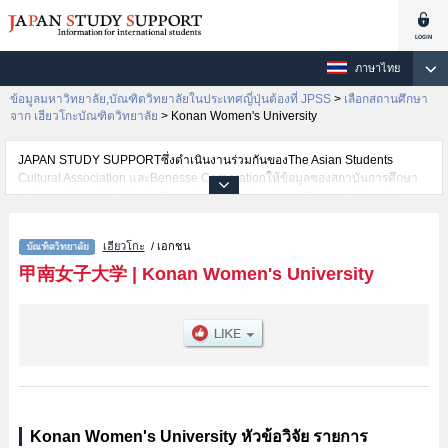
ภาษาไทย
ข้อมูลมหาวิทยาลัย,บัณฑิตวิทยาลัยในประเทศญี่ปุ่นต้องที่ JPSS
>
เลือกสถานศึกษา
จาก เฮียวโกะบัณฑิตวิทยาลัย
>
Konan Women's University
JAPAN STUDY SUPPORTซึ่งดำเนินงานร่วมกันของThe Asian Students
Cultural Association และBenesse Corporationให้ข้อมูลของสถาบันการศึกษา
ระดับมหาวิทยาลัย・บัณฑิตวิทยาลัย・วิทยาลัยระดับอนุปริญญา・วิทยาลัย
อาชีวศึกษากว่า1,300 แห่งที่กำลังเปิดรับสมัครนักศึกษาต่างชาติอยู่ ที่นี่จะให้
ข้อมูลรายละเอียดเกี่ยวกับKonan Women's University,ข้อมูลจำเป็นสำหรับ
เฮียวโกะ
/ เอกชน
นักศึกษาต่างชาติเช่น เป็นต้น,ข้อมูลของแต่ละสาขาวิจัย,ข้อมูลการสอบคัดเลือก
เข้าศึกษาเช่นจำนวนคนที่รับสมัครหรือจำนวนคนที่ผ่านการสอบคัดเลือก
甲南女子大学
|
Konan Women's University
เป็นต้น,แนะนำสถานที่,การเดินทางเป็นต้นไว้ด้วยดังนั้นขอเชิญใช้บริการค้นหา
ข้อมูลตามอัธยาศัย
Konan Women's University หัวข้อวิจัย รายการ