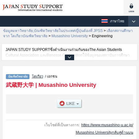
ภาษาไทย
ข้อมูลมหาวิทยาลัย,บัณฑิตวิทยาลัยในประเทศญี่ปุ่นต้องที่ JPSS
>
เลือกสถานศึกษา
จาก โตเกียวบัณฑิตวิทยาลัย
>
Musashino University
>
Engineering
JAPAN STUDY SUPPORTซึ่งดำเนินงานร่วมกันของThe Asian Students
Cultural Association และBenesse Corporationให้ข้อมูลของสถาบันการศึกษา
ระดับมหาวิทยาลัย・บัณฑิตวิทยาลัย・วิทยาลัยระดับอนุปริญญา・วิทยาลัย
อาชีวศึกษากว่า1,300 แห่งที่กำลังเปิดรับสมัครนักศึกษาต่างชาติอยู่ ที่นี่จะให้
ข้อมูลรายละเอียดเกี่ยวกับMusashino University,ข้อมูลจำเป็นสำหรับนักศึกษา
โตเกียว
/ เอกชน
ต่างชาติเช่นGraduate School of Human and Social SciencesหรือGraduate
School of Language and CultureหรือGraduate School of Political Science
武蔵野大学
|
Musashino University
and EconomicsหรือGraduate School of Environmental ScienceหรือGraduate
School of NursingหรือGraduate School of LiteratureหรือGraduate School of
EducationหรือGraduate School of Pharmaceutical SciencesหรือGraduate
School of Buddhist StudiesหรือLawหรือEngineeringหรือBusiness
AdministrationหรือData ScienceหรือWell-being เป็นต้น,ข้อมูลของแต่ละสาขา
วิจัย,ข้อมูลการสอบคัดเลือกเข้าศึกษาเช่นจำนวนคนที่รับสมัครหรือจำนวนคนที่
ผ่านการสอบคัดเลือกเป็นต้น,แนะนำสถานที่,การเดินทางเป็นต้นไว้ด้วยดังนั้นขอ
เว็บไซต์ที่เป็นทางการ:
https://www.musashino-u.ac.jp/
เชิญใช้บริการค้นหาข้อมูลตามอัธยาศัย
Musashino Universityกลับสู่ด้านบน