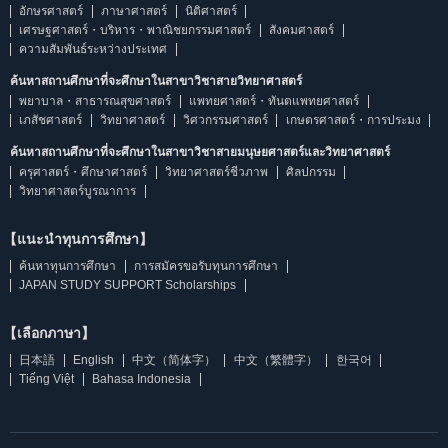
อักษรศาสตร์
ภาษาศาสตร์
นิติศาสตร์
เศรษฐศาสตร์・บริหาร・พาณิชยกรรมศาสตร์
สังคมศาสตร์
ความสัมพันธ์ระหว่างประเทศ
ค้นหาสถานศึกษาที่จะศึกษาในสาขาวิชาสายวิทยาศาสตร์
พยาบาล・สาธารณสุขศาสตร์
แพทยศาสตร์・ทันตแพทยศาสตร์
เภสัชศาสตร์
วิทยาศาสตร์
วิศวกรรมศาสตร์
เกษตรศาสตร์・การประมง
ค้นหาสถานศึกษาที่จะศึกษาในสาขาวิชาสายมนุษยศาสตร์และวิทยาศาสตร์
ครุศาสตร์・ศึกษาศาสตร์
วิทยาศาสตร์ชีวภาพ
ศิลปกรรม
วิทยาศาสตร์บูรณาการ
【แนะนำทุนการศึกษา】
ค้นหาทุนการศึกษา
การสมัครขอรับทุนการศึกษา
JAPAN STUDY SUPPORT Scholarships
【เลือกภาษา】
日本語
English
中文（简体字）
中文（繁體字）
한국어
Tiếng Việt
Bahasa Indonesia