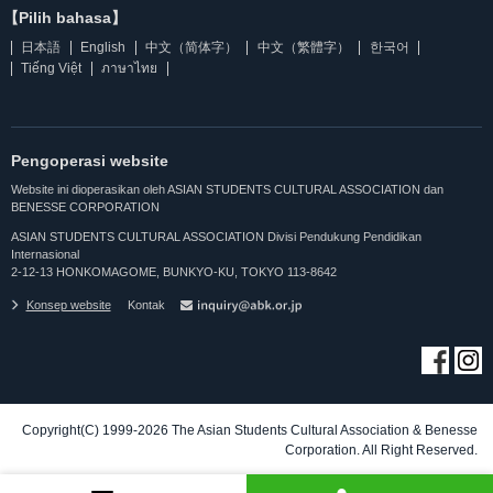
【Pilih bahasa】
日本語
English
中文（简体字）
中文（繁體字）
한국어
Tiếng Việt
ภาษาไทย
Pengoperasi website
Website ini dioperasikan oleh ASIAN STUDENTS CULTURAL ASSOCIATION dan
BENESSE CORPORATION
ASIAN STUDENTS CULTURAL ASSOCIATION Divisi Pendukung Pendidikan
Internasional
2-12-13 HONKOMAGOME, BUNKYO-KU, TOKYO 113-8642
Konsep website
Kontak
Copyright(C) 1999-2026 The Asian Students Cultural Association & Benesse
Corporation. All Right Reserved.