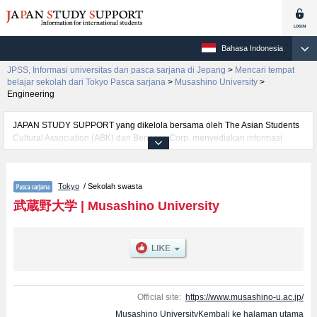
Bahasa Indonesia
JPSS, Informasi universitas dan pasca sarjana di Jepang
>
Mencari tempat
belajar sekolah dari Tokyo Pasca sarjana
>
Musashino University
>
Engineering
JAPAN STUDY SUPPORT yang dikelola bersama oleh The Asian Students
Cultural Association (ABK) dan Benesse Corp. menyediakan informasi
sekitar 1300 universitas, pascasarjana, universitas yunior, akademi
kejuruan yang siap menerima mahasiswa(i) mancanegara.
Tersedia informasi rinci mengenai Musashino University, mencakup
Tokyo
/ Sekolah swasta
informasi per jurusan riset seperti %% research %%, serta berbagai
informasi yang berguna bagi mahasiswa(i) mancanegara seperti kuota
武蔵野大学
|
Musashino University
untuk jumlah pendaftar dan jumlah kelulusan ujian masuk mahasiswa(i)
mancanegara, informasi mengenai ujian masuk, prasarana kampus, akses
jalan, dan lainnya. Silakan memanfaatkannya.
Official site:
https://www.musashino-u.ac.jp/
Musashino UniversityKembali ke halaman utama