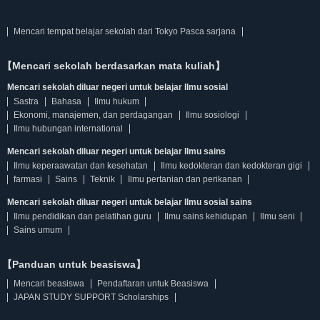
Mencari tempat belajar sekolah dari Tokyo Pasca sarjana
【Mencari sekolah berdasarkan mata kuliah】
Mencari sekolah diluar negeri untuk belajar Ilmu sosial
Sastra
Bahasa
Ilmu hukum
Ekonomi, manajemen, dan perdagangan
Ilmu sosiologi
Ilmu hubungan international
Mencari sekolah diluar negeri untuk belajar Ilmu sains
Ilmu keperaawatan dan kesehatan
Ilmu kedokteran dan kedokteran gigi
farmasi
Sains
Teknik
Ilmu pertanian dan perikanan
Mencari sekolah diluar negeri untuk belajar Ilmu sosial sains
Ilmu pendidikan dan pelatihan guru
Ilmu sains kehidupan
Ilmu seni
Sains umum
【Panduan untuk beasiswa】
Mencari beasiswa
Pendaftaran untuk Beasiswa
JAPAN STUDY SUPPORT Scholarships