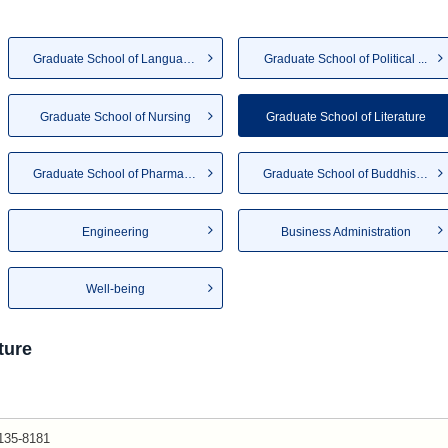
Graduate School of Language a...
Graduate School of Political ...
Graduate School of Nursing
Graduate School of Literature
Graduate School of Pharmaceut...
Graduate School of Buddhist S...
Engineering
Business Administration
Well-being
ture
135-8181