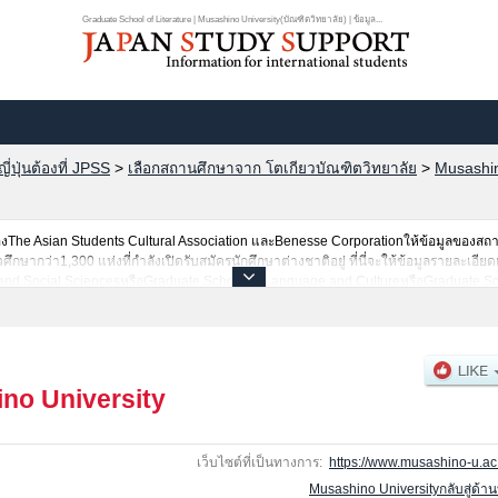
Graduate School of Literature | Musashino University(บัณฑิตวิทยาลัย) | ข้อมูล...
ปุ่นต้องที่ JPSS
>
เลือกสถานศึกษาจาก โตเกียวบัณฑิตวิทยาลัย
>
Musashin
he Asian Students Cultural Association และBenesse Corporationให้ข้อมูลของสถ
ษากว่า1,300 แห่งที่กำลังเปิดรับสมัครนักศึกษาต่างชาติอยู่ ที่นี่จะให้ข้อมูลรายละเอียด
and Social SciencesหรือGraduate School of Language and CultureหรือGraduate Sch
 ScienceหรือGraduate School of NursingหรือGraduate School of LiteratureหรือGra
of Buddhist StudiesหรือLawหรือEngineeringหรือBusiness AdministrationหรือData S
นคนที่รับสมัครหรือจำนวนคนที่ผ่านการสอบคัดเลือกเป็นต้น,แนะนำสถานที่,การเดินทางเป็
no University
เว็บไซต์ที่เป็นทางการ:
https://www.musashino-u.ac.
Musashino Universityกลับสู่ด้า