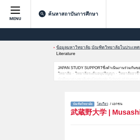
ค้นหาสถาบันการศึกษา
MENU
ข้อมูลมหาวิทยาลัย,บัณฑิตวิทยาลัยในประเทศญี่
Literature
JAPAN STUDY SUPPORTซึ่งดำเนินงานร่วมกันของT
วิทยาลัย・วิทยาลัยระดับอนุปริญญา・วิทยาลัยอาชีวศึก
นักศึกษาต่างชาติเช่นGraduate School of Human 
EconomicsหรือGraduate School of Environmental
of Pharmaceutical SciencesหรือGraduate School 
สาขาวิจัย,ข้อมูลการสอบคัดเลือกเข้าศึกษาเช่นจำนว
อัธยาศัย
โตเกียว
/ เอกชน
武蔵野大学
|
Musashi