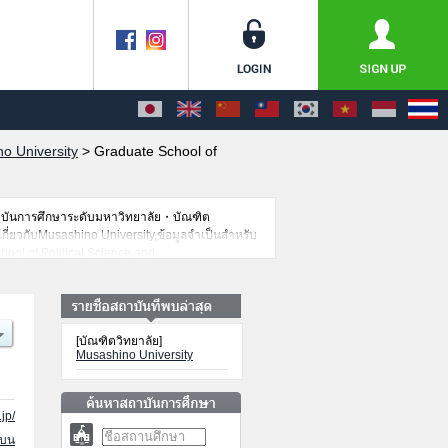
o University
>
Graduate School of
าบันการศึกษาระดับมหาวิทยาลัย・บัณฑิต
เกี่ยวกับMusashino University,ข้อมูลจำเป็นสำหรับ
ool of Political Science and
duate School of EducationหรือGraduate School
cienceหรือWell-being เป็นต้น,ข้อมูลของแต่ละ
นต้นไว้ด้วยดังนั้นขอเชิญใช้บริการค้นหาข้อมูลตาม
[บัณฑิตวิทยาลัย]
Musashino University
jp/
นบน