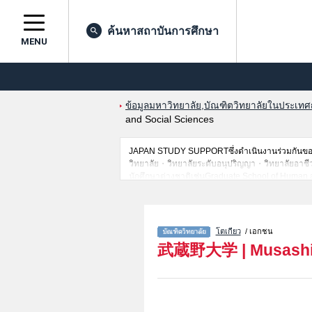
ค้นหาสถาบันการศึกษา
MENU
ข้อมูลมหาวิทยาลัย,บัณฑิตวิทยาลัยในประเทศญี่
and Social Sciences
JAPAN STUDY SUPPORTซึ่งดำเนินงานร่วมกันของT
วิทยาลัย・วิทยาลัยระดับอนุปริญญา・วิทยาลัยอาชีวศึก
นักศึกษาต่างชาติเช่นGraduate School of Human 
EconomicsหรือGraduate School of Environmental
of Pharmaceutical SciencesหรือGraduate School 
สาขาวิจัย,ข้อมูลการสอบคัดเลือกเข้าศึกษาเช่นจำนว
อัธยาศัย
โตเกียว
/ เอกชน
武蔵野大学
|
Musashi