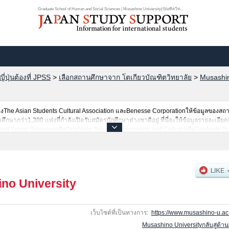
Graduate School of Human and Social Sciences | Musashino University(บัณฑิตวิท...
ปุ่นต้องที่ JPSS
>
เลือกสถานศึกษาจาก โตเกียวบัณฑิตวิทยาลัย
>
Musashin
he Asian Students Cultural Association และBenesse Corporationให้ข้อมูลของสถ
ษากว่า1,300 แห่งที่กำลังเปิดรับสมัครนักศึกษาต่างชาติอยู่ ที่นี่จะให้ข้อมูลรายละเอียด
and Social SciencesหรือGraduate School of Language and CultureหรือGraduate Sch
 ScienceหรือGraduate School of NursingหรือGraduate School of LiteratureหรือGra
of Buddhist StudiesหรือLawหรือEngineeringหรือBusiness AdministrationหรือData S
นคนที่รับสมัครหรือจำนวนคนที่ผ่านการสอบคัดเลือกเป็นต้น,แนะนำสถานที่,การเดินทางเป็
no University
เว็บไซต์ที่เป็นทางการ:
https://www.musashino-u.ac.
Musashino Universityกลับสู่ด้า