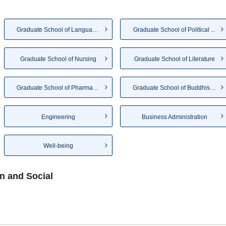
Graduate School of Language a...
Graduate School of Political ...
Graduate School of Nursing
Graduate School of Literature
Graduate School of Pharmaceut...
Graduate School of Buddhist S...
Engineering
Business Administration
Well-being
n and Social