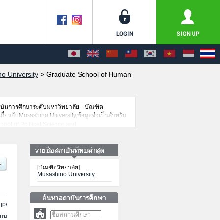
o University
>
Graduate School of Human
าบันการศึกษาระดับมหาวิทยาลัย・บัณฑิต
เกี่ยวกับMusashino University,ข้อมูลจำเป็นสำหรับ
ool of Political Science and
duate School of EducationหรือGraduate School
cienceหรือWell-being เป็นต้น,ข้อมูลของแต่ละ
นต้นไว้ด้วยดังนั้นขอเชิญใช้บริการค้นหาข้อมูลตาม
[บัณฑิตวิทยาลัย]
Musashino University
jp/
นบน