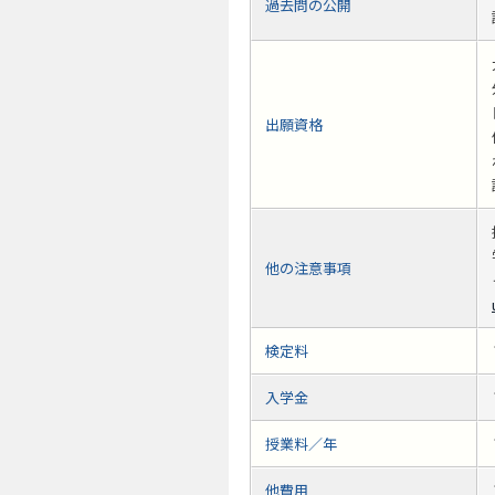
過去問の公開
出願資格
他の注意事項
検定料
入学金
授業料／年
他費用