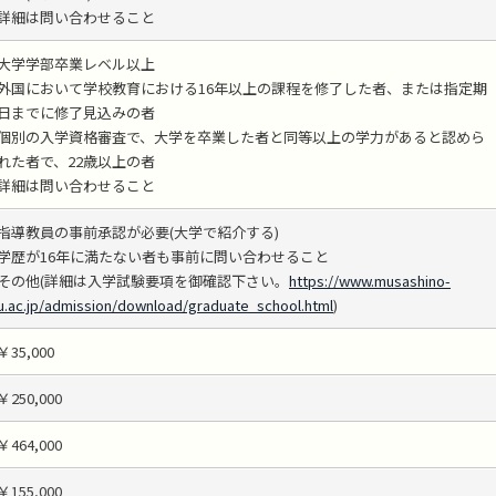
詳細は問い合わせること
大学学部卒業レベル以上
外国において学校教育における16年以上の課程を修了した者、または指定期
日までに修了見込みの者
個別の入学資格審査で、大学を卒業した者と同等以上の学力があると認めら
れた者で、22歳以上の者
詳細は問い合わせること
指導教員の事前承認が必要(大学で紹介する)
学歴が16年に満たない者も事前に問い合わせること
その他(詳細は入学試験要項を御確認下さい。
https://www.musashino-
u.ac.jp/admission/download/graduate_school.html
)
￥35,000
￥250,000
￥464,000
￥155,000