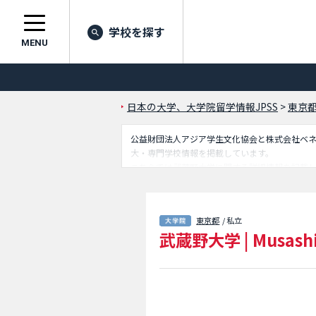
学校を探す
MENU
日本の大学、大学院留学情報JPSS
>
東京
公益財団法人アジア学生文化協会と株式会社ベネッセ
大・専門学校情報を掲載しています。
こちらでは武蔵野大学に関する詳細情報を記載
ンスやウェルビーイング等、研究科別情報や、
東京都
/ 私立
武蔵野大学
|
Musashi