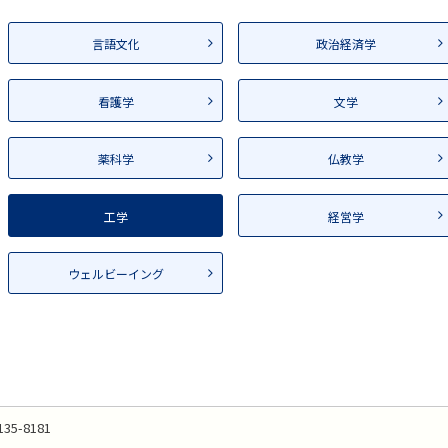
言語文化
政治経済学
看護学
文学
薬科学
仏教学
工学
経営学
ウェルビーイング
135-8181