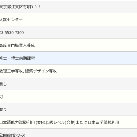
東京都江東区有明3-3-3
入試センター
03-5530-7300
高度専門職業人養成
修士・博士前期課程
数理工学専攻, 建築デザイン専攻
無し
可
有り
日本語能力試験利用 (要N1(1級レベル)合格)または日本留学試験利用
公開(閲覧のみ)