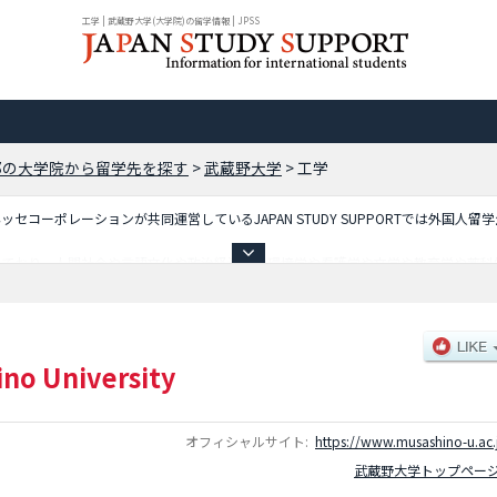
工学 | 武蔵野大学(大学院)の留学情報 | JPSS
都の大学院から留学先を探す
>
武蔵野大学
>
工学
コーポレーションが共同運営しているJAPAN STUDY SUPPORTでは外国人留
しており、人間社会や言語文化や政治経済学や環境学や看護学や文学や教育学や薬科
募集定員や合格者数など入試情報、施設案内、アクセスなど外国人留学生に必要な情
no University
オフィシャルサイト:
https://www.musashino-u.ac.
武蔵野大学トップペー