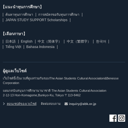
【แนะนำทุนการศึกษา】
ค้นหาทุนการศึกษา
การสมัครขอรับทุนการศึกษา
JAPAN STUDY SUPPORT Scholarships
【เลือกภาษา】
日本語
English
中文（简体字）
中文（繁體字）
한국어
Tiếng Việt
Bahasa Indonesia
ผู้ดูแลเว็บไซต์
เว็บไซต์นี้เป็นเวบที่ดูแลร่วมกันของThe Asian Students Cultural Association&Benesse
Corporation
แผนกสนับสนุนการศึกษานานาชาติ The Asian Students Cultural Association
2-12-13 Hon-Komagome,Bunkyo-Ku, Tokyo 〒113-8462
คอนเซปต์ของเวบไซต์
ติดต่อสอบถาม