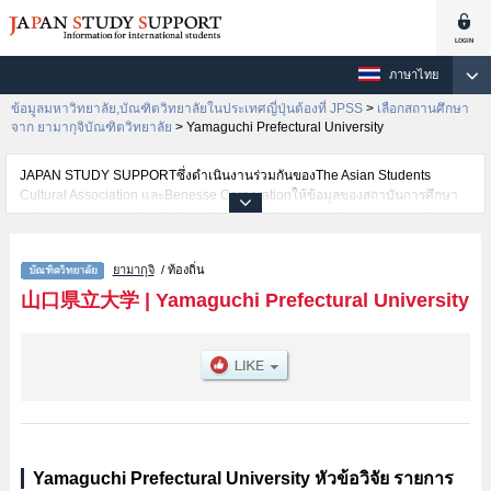
ภาษาไทย
ข้อมูลมหาวิทยาลัย,บัณฑิตวิทยาลัยในประเทศญี่ปุ่นต้องที่ JPSS
>
เลือกสถานศึกษา
จาก ยามากุจิบัณฑิตวิทยาลัย
>
Yamaguchi Prefectural University
JAPAN STUDY SUPPORTซึ่งดำเนินงานร่วมกันของThe Asian Students
Cultural Association และBenesse Corporationให้ข้อมูลของสถาบันการศึกษา
ระดับมหาวิทยาลัย・บัณฑิตวิทยาลัย・วิทยาลัยระดับอนุปริญญา・วิทยาลัย
อาชีวศึกษากว่า1,300 แห่งที่กำลังเปิดรับสมัครนักศึกษาต่างชาติอยู่ ที่นี่จะให้
ข้อมูลรายละเอียดเกี่ยวกับYamaguchi Prefectural University,ข้อมูลจำเป็นสำหรับ
ยามากุจิ
/ ท้องถิ่น
นักศึกษาต่างชาติเช่น เป็นต้น,ข้อมูลของแต่ละสาขาวิจัย,ข้อมูลการสอบคัดเลือก
เข้าศึกษาเช่นจำนวนคนที่รับสมัครหรือจำนวนคนที่ผ่านการสอบคัดเลือก
山口県立大学
|
Yamaguchi Prefectural University
เป็นต้น,แนะนำสถานที่,การเดินทางเป็นต้นไว้ด้วยดังนั้นขอเชิญใช้บริการค้นหา
ข้อมูลตามอัธยาศัย
Yamaguchi Prefectural University หัวข้อวิจัย รายการ