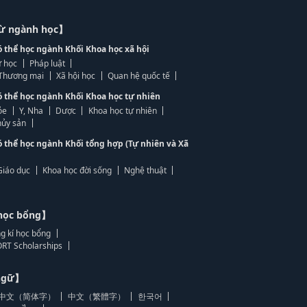
từ ngành học】
ó thể học ngành Khối Khoa học xã hội
 học
Pháp luật
, Thương mại
Xã hội học
Quan hệ quốc tế
ó thể học ngành Khối Khoa học tự nhiên
ỏe
Y, Nha
Dược
Khoa học tự nhiên
ủy sản
ó thể học ngành Khối tổng hợp (Tự nhiên và Xã
Giáo dục
Khoa học đời sống
Nghệ thuật
học bổng】
g kí học bổng
RT Scholarships
 ngữ】
中文（简体字）
中文（繁體字）
한국어