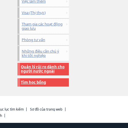
Việc làm thêm
Visa (Thị thực)
Tham gia các hoạt động
giao lưu
Phòng tư vấn
Những điều cần chú ý
khi tốt nghiệp
Quản lý rủi ro dành cho
người nước ngoài
Tìm học bổng
ục lục tìm kiếm
Sơ đồ của trang web
ch