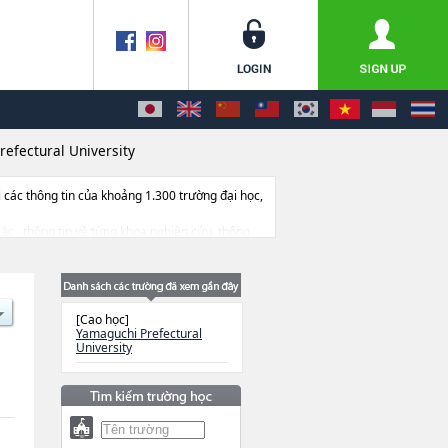
efectural University
ác thông tin của khoảng 1.300 trường đại học,
 các , thông tin về từng khoa nghiên cứu, thông
[Cao học]
Yamaguchi Prefectural
University