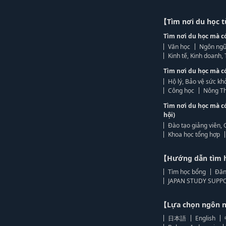
【Tìm nơi du học 
Tìm nơi du học mà c
Văn học
Ngôn ngữ
Kinh tế, Kinh doanh
Tìm nơi du học mà c
Hộ lý, Bảo vệ sức kh
Công học
Nông Th
Tìm nơi du học mà c
hội)
Đào tạo giảng viên, 
Khoa học tổng hợp
【Hướng dẫn tìm 
Tìm học bổng
Đăn
JAPAN STUDY SUPPO
【Lựa chọn ngôn
日本語
English