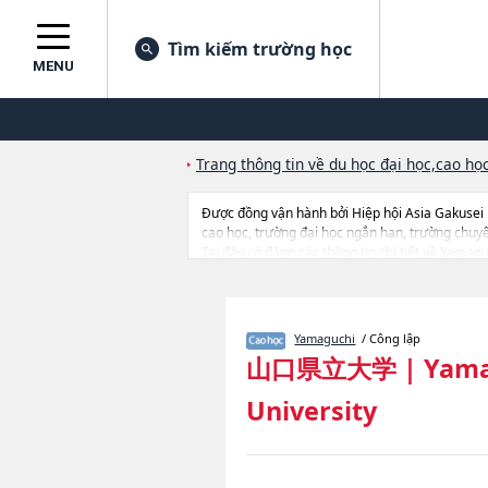
Tìm kiếm trường học
MENU
Trang thông tin về du học đại học,cao học
Được đồng vận hành bởi Hiệp hội Asia Gakusei
cao học, trường đại học ngắn hạn, trường chuy
Tại đây có đăng các thông tin chi tiết về Yamagu
tin liên quan đến thi tuyển như số lượng tuyển si
Yamaguchi
/ Công lập
山口県立大学
|
Yama
University