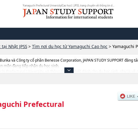
Yamaguchi Prefectural University(Cao học) | JPSS, trang chuyên về thông tin d...
 tại Nhật JPSS
>
Tìm nơi du học từ Yamaguchi Cao học
>
Yamaguchi Pr
 Bunka và Công ty cổ phần Benesse Corporation, JAPAN STUDY SUPPORT đăng tải c
ên môn đang tiếp nhận du học sinh.
chi Prefectural University, và thông tin cần thiết dành cho du học sinh, như là về
nh, số lượng trúng tuyển, cở sở trang thiết bị, hướng dẫn địa điểm v.v...
guchi Prefectural