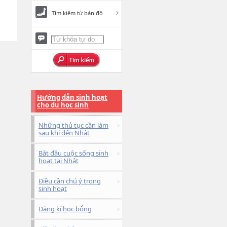
Tìm kiếm từ bản đồ
Hướng dẫn sinh hoạt
cho du học sinh
Những thủ tục cần làm
sau khi đến Nhật
Bắt đầu cuộc sống sinh
hoạt tại Nhật
Điều cần chú ý trong
sinh hoạt
Đăng kí học bổng