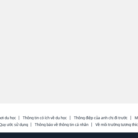
ơi du học
Thông tin có ích về du học
Thông điệp của anh chị đi trước
M
Quy ước sử dụng
Thông báo về thông tin cá nhân
Về môi trường tương thí