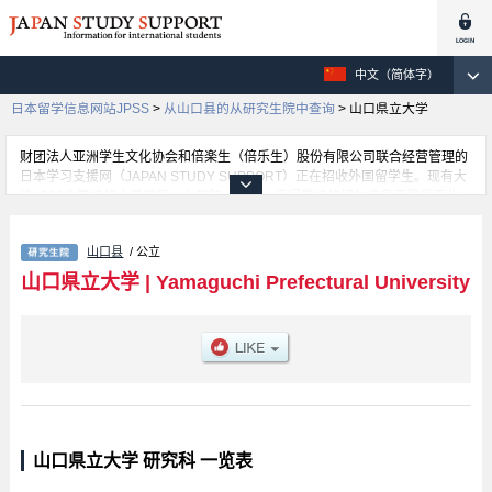
中文（简体字）
日本留学信息网站JPSS
>
从山口县的从研究生院中查询
>
山口県立大学
财团法人亚洲学生文化协会和倍楽生（倍乐生）股份有限公司联合经营管理的
日本学习支援网（JAPAN STUDY SUPPORT）正在招收外国留学生。现有大
约1300个学校的大学学部、大学院、短大、专门学校的招生信息正登载于此
网。
这里登载的是山口県立大学的详细招生信息。有等各研究科的不同信息。招收
山口县
/ 公立
名额、合格人数等考试信息，以及设施介绍、联系方式等外国留学生必要的信
息都登载于此，请务必查阅和利用此网。
山口県立大学
|
Yamaguchi Prefectural University
山口県立大学 研究科 一览表