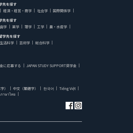
学先を探す
経済・経営・商学
社会学
国際関係学
学先を探す
歯学
薬学
理学
工学
農・水産学
留学先を探す
生活科学
芸術学
総合科学
金に応募する
JAPAN STUDY SUPPORT奨学金
体字）
中文（繁體字）
한국어
Tiếng Việt
ภาษาไทย