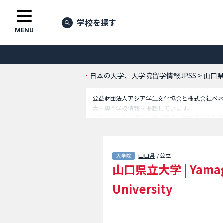
学校を探す
MENU
日本の大学、大学院留学情報JPSS
>
山口
公益財団法人アジア学生文化協会と株式会社ベネッセ
大・専門学校情報を掲載しています。
こちらでは山口県立大学に関する詳細情報を記
いるので是非ご利用ください。
山口県
/ 公立
山口県立大学
|
Yamag
University