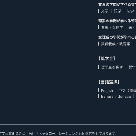
文系の学問が学べる留
文学
語学
法学
理系の学問が学べる留
看護・保健学
医・
文理系の学問が学べる
教員養成・教育学
【奨学金】
奨学金を探す
奨学
【言語選択】
English
中文（简
Bahasa Indonesia
ア学生文化協会と（株）ベネッセコーポレーションが共同運営をしております。