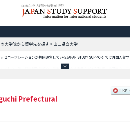
山口県立大学(大学院)の留学情報 | JPSS
県の大学院から留学先を探す
>
山口県立大学
コーポレーションが共同運営しているJAPAN STUDY SUPPORTでは外国人留
載しており、等、研究科別情報や、募集定員や合格者数など入試情報、施設案内、ア
uchi Prefectural