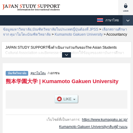
ภาษาไทย
ข้อมูลมหาวิทยาลัย,บัณฑิตวิทยาลัยในประเทศญี่ปุ่นต้องที่ JPSS
>
เลือกสถานศึกษา
จาก คุมาโมโตะบัณฑิตวิทยาลัย
>
Kumamoto Gakuen University
>
Accountancy
JAPAN STUDY SUPPORTซึ่งดำเนินงานร่วมกันของThe Asian Students
Cultural Association และBenesse Corporationให้ข้อมูลของสถาบันการศึกษา
ระดับมหาวิทยาลัย・บัณฑิตวิทยาลัย・วิทยาลัยระดับอนุปริญญา・วิทยาลัย
อาชีวศึกษากว่า1,300 แห่งที่กำลังเปิดรับสมัครนักศึกษาต่างชาติอยู่ ที่นี่จะให้
ข้อมูลรายละเอียดเกี่ยวกับKumamoto Gakuen University,ข้อมูลจำเป็นสำหรับ
คุมาโมโตะ
/ เอกชน
นักศึกษาต่างชาติเช่นGraduate School of Economics and
CommerceหรือSocial WelfareหรือArea-based Cultural
熊本学園大学
|
Kumamoto Gakuen University
StudiesหรือAccountancy เป็นต้น,ข้อมูลของแต่ละสาขาวิจัย,ข้อมูลการสอบคัด
เลือกเข้าศึกษาเช่นจำนวนคนที่รับสมัครหรือจำนวนคนที่ผ่านการสอบคัดเลือก
เป็นต้น,แนะนำสถานที่,การเดินทางเป็นต้นไว้ด้วยดังนั้นขอเชิญใช้บริการค้นหา
ข้อมูลตามอัธยาศัย
เว็บไซต์ที่เป็นทางการ:
https://www.kumagaku.ac.jp/
Kumamoto Gakuen Universityกลับสู่ด้านบน