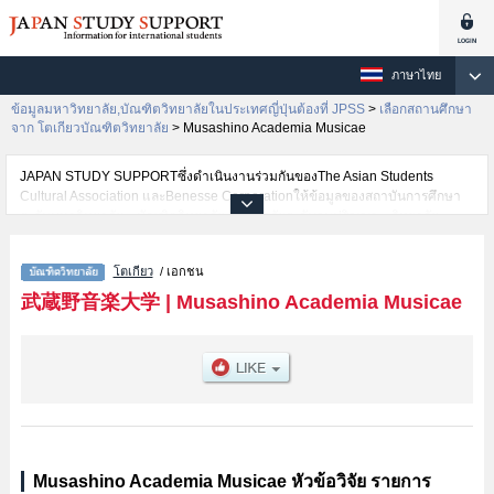
ภาษาไทย
ข้อมูลมหาวิทยาลัย,บัณฑิตวิทยาลัยในประเทศญี่ปุ่นต้องที่ JPSS
>
เลือกสถานศึกษา
จาก โตเกียวบัณฑิตวิทยาลัย
>
Musashino Academia Musicae
JAPAN STUDY SUPPORTซึ่งดำเนินงานร่วมกันของThe Asian Students
Cultural Association และBenesse Corporationให้ข้อมูลของสถาบันการศึกษา
ระดับมหาวิทยาลัย・บัณฑิตวิทยาลัย・วิทยาลัยระดับอนุปริญญา・วิทยาลัย
อาชีวศึกษากว่า1,300 แห่งที่กำลังเปิดรับสมัครนักศึกษาต่างชาติอยู่ ที่นี่จะให้
ข้อมูลรายละเอียดเกี่ยวกับMusashino Academia Musicae,ข้อมูลจำเป็นสำหรับ
โตเกียว
/ เอกชน
นักศึกษาต่างชาติเช่นMusic เป็นต้น,ข้อมูลของแต่ละสาขาวิจัย,ข้อมูลการสอบคัด
เลือกเข้าศึกษาเช่นจำนวนคนที่รับสมัครหรือจำนวนคนที่ผ่านการสอบคัดเลือก
武蔵野音楽大学
|
Musashino Academia Musicae
เป็นต้น,แนะนำสถานที่,การเดินทางเป็นต้นไว้ด้วยดังนั้นขอเชิญใช้บริการค้นหา
ข้อมูลตามอัธยาศัย
Musashino Academia Musicae หัวข้อวิจัย รายการ