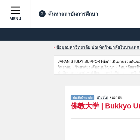
ค้นหาสถาบันการศึกษา
MENU
ข้อมูลมหาวิทยาลัย,บัณฑิตวิทยาลัยในประเทศญี่
JAPAN STUDY SUPPORTซึ่งดำเนินงานร่วมกันของT
วิทยาลัย・วิทยาลัยระดับอนุปริญญา・วิทยาลัยอาชีวศึกษ
นักศึกษาต่างชาติเช่นLiteratureหรือEducationหร
ที่ผ่านการสอบคัดเลือกเป็นต้น,แนะนำสถานที่,การเด
เกียวโต
/ เอกชน
佛教大学
|
Bukkyo Un