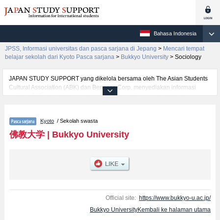
Bahasa Indonesia
JPSS, Informasi universitas dan pasca sarjana di Jepang
>
Mencari tempat
belajar sekolah dari Kyoto Pasca sarjana
>
Bukkyo University
>
Sociology
JAPAN STUDY SUPPORT yang dikelola bersama oleh The Asian Students
Cultural Association (ABK) dan Benesse Corp. menyediakan informasi
sekitar 1300 universitas, pascasarjana, universitas yunior, akademi
kejuruan yang siap menerima mahasiswa(i) mancanegara.
Tersedia informasi rinci mengenai Bukkyo University, mencakup informasi
Kyoto
/ Sekolah swasta
per jurusan riset seperti %% research %%, serta berbagai informasi yang
berguna bagi mahasiswa(i) mancanegara seperti kuota untuk jumlah
佛教大学
|
Bukkyo University
pendaftar dan jumlah kelulusan ujian masuk mahasiswa(i) mancanegara,
informasi mengenai ujian masuk, prasarana kampus, akses jalan, dan
lainnya. Silakan memanfaatkannya.
Official site:
https://www.bukkyo-u.ac.jp/
Bukkyo UniversityKembali ke halaman utama