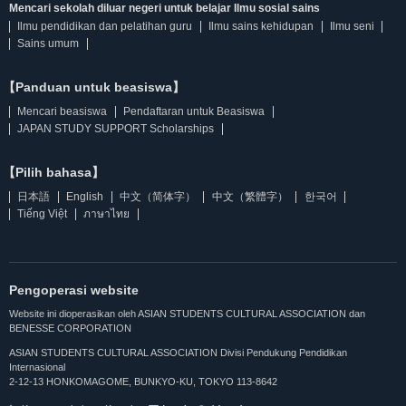
Mencari sekolah diluar negeri untuk belajar Ilmu sosial sains
Ilmu pendidikan dan pelatihan guru
Ilmu sains kehidupan
Ilmu seni
Sains umum
【Panduan untuk beasiswa】
Mencari beasiswa
Pendaftaran untuk Beasiswa
JAPAN STUDY SUPPORT Scholarships
【Pilih bahasa】
日本語
English
中文（简体字）
中文（繁體字）
한국어
Tiếng Việt
ภาษาไทย
Pengoperasi website
Website ini dioperasikan oleh ASIAN STUDENTS CULTURAL ASSOCIATION dan
BENESSE CORPORATION
ASIAN STUDENTS CULTURAL ASSOCIATION Divisi Pendukung Pendidikan
Internasional
2-12-13 HONKOMAGOME, BUNKYO-KU, TOKYO 113-8642