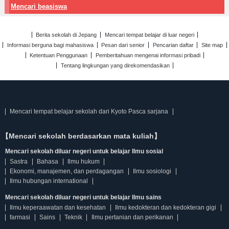
Mencari beasiswa
Berita sekolah di Jepang
Mencari tempat belajar di luar negeri
Informasi berguna bagi mahasiswa
Pesan dari senior
Pencarian daftar
Site map
Ketentuan Penggunaan
Pemberitahuan mengenai informasi pribadi
Tentang lingkungan yang direkomendasikan
Mencari tempat belajar sekolah dari Kyoto Pasca sarjana
【Mencari sekolah berdasarkan mata kuliah】
Mencari sekolah diluar negeri untuk belajar Ilmu sosial
Sastra
Bahasa
Ilmu hukum
Ekonomi, manajemen, dan perdagangan
Ilmu sosiologi
Ilmu hubungan international
Mencari sekolah diluar negeri untuk belajar Ilmu sains
Ilmu keperaawatan dan kesehatan
Ilmu kedokteran dan kedokteran gigi
farmasi
Sains
Teknik
Ilmu pertanian dan perikanan