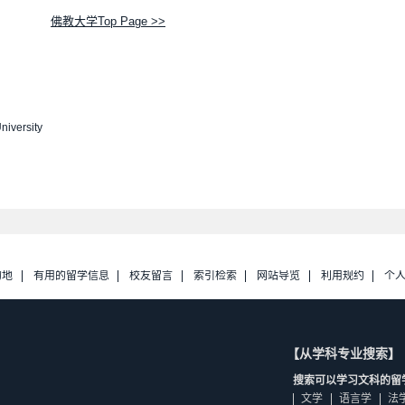
佛教大学Top Page >>
niversity
的地
有用的留学信息
校友留言
索引检索
网站导览
利用规约
个
【从学科专业搜索】
搜索可以学习文科的留
文学
语言学
法