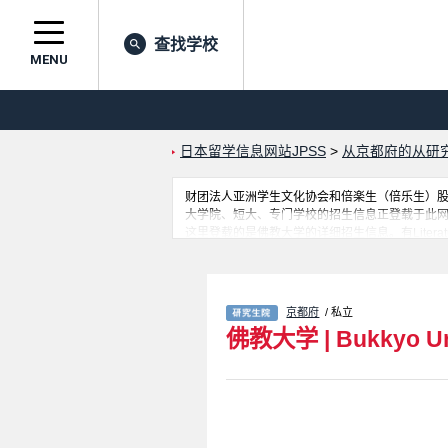
查找学校
MENU
日本留学信息网站JPSS
>
从京都府的从研
财团法人亚洲学生文化协会和倍楽生（倍乐生）股份有
大学院、短大、专门学校的招生信息正登载于此
这里登载的是佛教大学的详细招生信息。有Literat
外国留学生必要的信息都登载于此，请务必查阅
京都府
/ 私立
佛教大学
|
Bukkyo Un