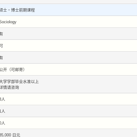
硕士・博士前期课程
Sociology
有
可
有
公开（可邮寄）
大学学部毕业水准以上
详情请咨询
3人
1人
0人
35,000 日元