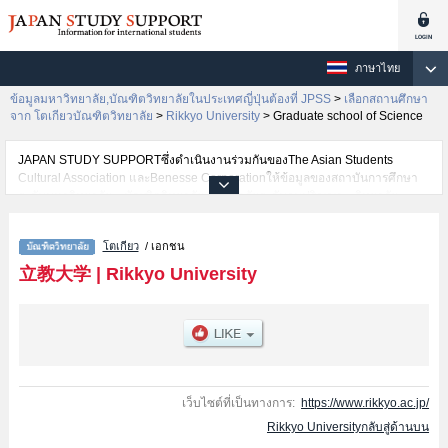
ภาษาไทย
ข้อมูลมหาวิทยาลัย,บัณฑิตวิทยาลัยในประเทศญี่ปุ่นต้องที่ JPSS
>
เลือกสถานศึกษา
จาก โตเกียวบัณฑิตวิทยาลัย
>
Rikkyo University
>
Graduate school of Science
JAPAN STUDY SUPPORTซึ่งดำเนินงานร่วมกันของThe Asian Students
Cultural Association และBenesse Corporationให้ข้อมูลของสถาบันการศึกษา
ระดับมหาวิทยาลัย・บัณฑิตวิทยาลัย・วิทยาลัยระดับอนุปริญญา・วิทยาลัย
อาชีวศึกษากว่า1,300 แห่งที่กำลังเปิดรับสมัครนักศึกษาต่างชาติอยู่ ที่นี่จะให้
ข้อมูลรายละเอียดเกี่ยวกับRikkyo University,ข้อมูลจำเป็นสำหรับนักศึกษาต่าง
โตเกียว
/ เอกชน
ชาติเช่นGraduate school of ArtsหรือGraduate school of
EconomicsหรือGraduate school of ScienceหรือGraduate school of
立教大学
|
Rikkyo University
SociologyหรือGraduate school of Law and PoliticsหรือGraduate school of
TourismหรือGraduate school of Business AdministrationหรือGraduate school
of Social Design StudiesหรือGraduate school of Community and Human
ServicesหรือGraduate school of Intercultural CommunicationหรือGraduate
School of BusinessหรือGraduate school of Contemporary
PsychologyหรือGraduate school of Christian StudiesหรือGraduate school of
Artificial Intelligence and ScienceหรือGraduate school of Sport and
เว็บไซต์ที่เป็นทางการ:
https://www.rikkyo.ac.jp/
Wellness เป็นต้น,ข้อมูลของแต่ละสาขาวิจัย,ข้อมูลการสอบคัดเลือกเข้าศึกษาเช่น
Rikkyo Universityกลับสู่ด้านบน
จำนวนคนที่รับสมัครหรือจำนวนคนที่ผ่านการสอบคัดเลือกเป็นต้น,แนะนำสถาน