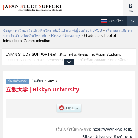
ภาษาไทย
ข้อมูลมหาวิทยาลัย,บัณฑิตวิทยาลัยในประเทศญี่ปุ่นต้องที่ JPSS
>
เลือกสถานศึกษา
จาก โตเกียวบัณฑิตวิทยาลัย
>
Rikkyo University
>
Graduate school of
Intercultural Communication
JAPAN STUDY SUPPORTซึ่งดำเนินงานร่วมกันของThe Asian Students
Cultural Association และBenesse Corporationให้ข้อมูลของสถาบันการศึกษา
ระดับมหาวิทยาลัย・บัณฑิตวิทยาลัย・วิทยาลัยระดับอนุปริญญา・วิทยาลัย
อาชีวศึกษากว่า1,300 แห่งที่กำลังเปิดรับสมัครนักศึกษาต่างชาติอยู่ ที่นี่จะให้
ข้อมูลรายละเอียดเกี่ยวกับRikkyo University,ข้อมูลจำเป็นสำหรับนักศึกษาต่าง
โตเกียว
/ เอกชน
ชาติเช่นGraduate school of ArtsหรือGraduate school of
EconomicsหรือGraduate school of ScienceหรือGraduate school of
立教大学
|
Rikkyo University
SociologyหรือGraduate school of Law and PoliticsหรือGraduate school of
TourismหรือGraduate school of Business AdministrationหรือGraduate school
of Social Design StudiesหรือGraduate school of Community and Human
ServicesหรือGraduate school of Intercultural CommunicationหรือGraduate
School of BusinessหรือGraduate school of Contemporary
PsychologyหรือGraduate school of Christian StudiesหรือGraduate school of
Artificial Intelligence and ScienceหรือGraduate school of Sport and
เว็บไซต์ที่เป็นทางการ:
https://www.rikkyo.ac.jp/
Wellness เป็นต้น,ข้อมูลของแต่ละสาขาวิจัย,ข้อมูลการสอบคัดเลือกเข้าศึกษาเช่น
Rikkyo Universityกลับสู่ด้านบน
จำนวนคนที่รับสมัครหรือจำนวนคนที่ผ่านการสอบคัดเลือกเป็นต้น,แนะนำสถาน