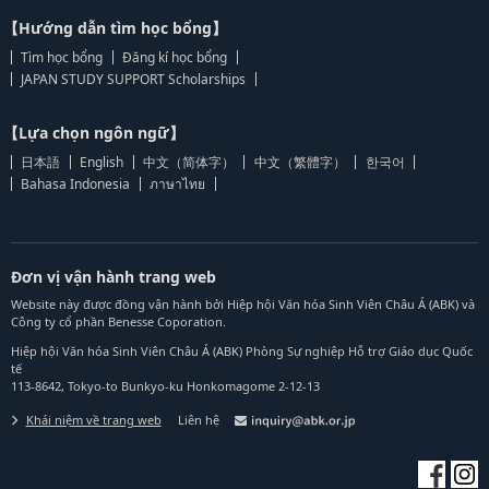
【Hướng dẫn tìm học bổng】
Tìm học bổng
Đăng kí học bổng
JAPAN STUDY SUPPORT Scholarships
【Lựa chọn ngôn ngữ】
日本語
English
中文（简体字）
中文（繁體字）
한국어
Bahasa Indonesia
ภาษาไทย
Đơn vị vận hành trang web
Website này được đồng vận hành bởi Hiệp hội Văn hóa Sinh Viên Châu Á (ABK) và
Công ty cổ phần Benesse Coporation.
Hiệp hội Văn hóa Sinh Viên Châu Á (ABK) Phòng Sự nghiệp Hỗ trợ Giáo dục Quốc
tế
113-8642, Tokyo-to Bunkyo-ku Honkomagome 2-12-13
Khái niệm về trang web
Liên hệ