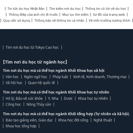
Tin tức du học Nhật Bản
Tìm kiếm nơi du học
Thông tin có ích về du học
Thông điệp của anh chị đi trước
Mục lục tìm kiếm
Sơ đồ của trang web
Quy ước sử dụng
Thông báo về thông tin cá nhân
Về môi trường tương thích
Tìm nơi du học từ Tokyo Cao học
【Tìm nơi du học từ ngành học】
Tìm nơi du học mà có thể học ngành Khối Khoa học xã hội
Văn học
Ngôn ngữ học
Pháp luật
Kinh tế, Kinh doanh, Thương mại
Xã hội học
Quan hệ quốc tế
Tìm nơi du học mà có thể học ngành Khối Khoa học tự nhiên
Hộ lý, Bảo vệ sức khỏe
Y, Nha
Dược
Khoa học tự nhiên
Công học
Nông Thủy sản
Tìm nơi du học mà có thể học ngành Khối tổng hợp (Tự nhiên và Xã hội)
Đào tạo giảng viên, Giáo dục
Khoa học đời sống
Nghệ thuật
Khoa học tổng hợp