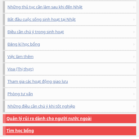
Những thủ tục cần làm sau khi đến Nhật
Bắt đầu cuộc sống sinh hoạt tại Nhật
Điều cần chú ý trong sinh hoạt
Đăng kí học bổng
Việc làm thêm
Visa (Thị thực)
Tham gia các hoạt động giao lưu
Phòng tư vấn
Những điều cần chú ý khi tốt nghiệp
Quản lý rủi ro dành cho người nước ngoài
Tìm học bổng