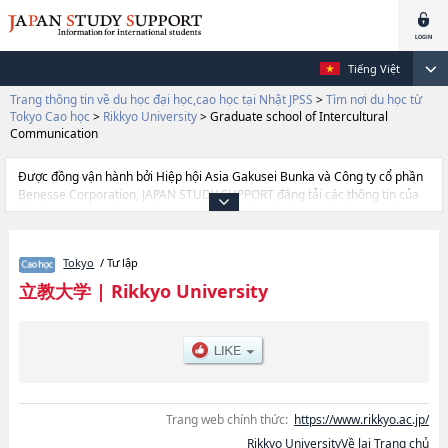
Tiếng Việt
Trang thông tin về du học đại học,cao học tại Nhật JPSS
>
Tìm nơi du học từ
Tokyo Cao học
>
Rikkyo University
>
Graduate school of Intercultural
Communication
Được đồng vận hành bởi Hiệp hội Asia Gakusei Bunka và Công ty cổ phần
Benesse Corporation, JAPAN STUDY SUPPORT đăng tải các thông tin của
khoảng 1.300 trường đại học, cao học, trường đại học ngắn hạn, trường
chuyên môn đang tiếp nhận du học sinh.
Tại đây có đăng các thông tin chi tiết về Rikkyo University, và thông tin cần
Tokyo
/ Tư lập
thiết dành cho du học sinh, như là về các Graduate school of
ArtshoặcGraduate school of EconomicshoặcGraduate school of
立教大学
|
Rikkyo University
SciencehoặcGraduate school of SociologyhoặcGraduate school of Law
and PoliticshoặcGraduate school of TourismhoặcGraduate school of
Business AdministrationhoặcGraduate school of Social Design
StudieshoặcGraduate school of Community and Human
ServiceshoặcGraduate school of Intercultural
CommunicationhoặcGraduate School of BusinesshoặcGraduate school of
Contemporary PsychologyhoặcGraduate school of Christian
Trang web chính thức:
https://www.rikkyo.ac.jp/
StudieshoặcGraduate school of Artificial Intelligence and
Rikkyo UniversityVề lại Trang chủ
SciencehoặcGraduate school of Sport and Wellness, thông tin về từng