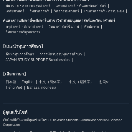
พยาบาล・สาธารณสุขศาสตร์
แพทยศาสตร์・ทันตแพทยศาสตร์
เภสัชศาสตร์
วิทยาศาสตร์
วิศวกรรมศาสตร์
เกษตรศาสตร์・การประมง
ค้นหาสถานศึกษาที่จะศึกษาในสาขาวิชาสายมนุษยศาสตร์และวิทยาศาสตร์
ครุศาสตร์・ศึกษาศาสตร์
วิทยาศาสตร์ชีวภาพ
ศิลปกรรม
วิทยาศาสตร์บูรณาการ
【แนะนำทุนการศึกษา】
ค้นหาทุนการศึกษา
การสมัครขอรับทุนการศึกษา
JAPAN STUDY SUPPORT Scholarships
【เลือกภาษา】
日本語
English
中文（简体字）
中文（繁體字）
한국어
Tiếng Việt
Bahasa Indonesia
ผู้ดูแลเว็บไซต์
เว็บไซต์นี้เป็นเวบที่ดูแลร่วมกันของThe Asian Students Cultural Association&Benesse
Corporation