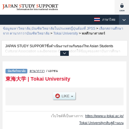
ภาษาไทย
ข้อมูลมหาวิทยาลัย,บัณฑิตวิทยาลัยในประเทศญี่ปุ่นต้องที่ JPSS
>
เลือกสถานศึกษา
จาก คานากาวาบัณฑิตวิทยาลัย
>
Tokai University
>
พลศึกษาศาสตร์
JAPAN STUDY SUPPORTซึ่งดำเนินงานร่วมกันของThe Asian Students
Cultural Association และBenesse Corporationให้ข้อมูลของสถาบันการศึกษา
ระดับมหาวิทยาลัย・บัณฑิตวิทยาลัย・วิทยาลัยระดับอนุปริญญา・วิทยาลัย
อาชีวศึกษากว่า1,300 แห่งที่กำลังเปิดรับสมัครนักศึกษาต่างชาติอยู่ ที่นี่จะให้
ข้อมูลรายละเอียดเกี่ยวกับTokai University,ข้อมูลจำเป็นสำหรับนักศึกษาต่างชาติ
คานากาวา
/ เอกชน
เช่นวิทยาศาสตร์และเทคโนโลยีหรือวิทยาศาสตร์ชีวภาพหรืออักษรศาสตร์หรือ
รัฐศาสตร์หรือเศรษฐศาสตร์หรือนิติศาสตร์หรือมนุษยศาสตร์และสิ่งแวดล้อมหรือ
東海大学
|
Tokai University
ศิลปศาสตร์หรือพลศึกษาศาสตร์หรือวิทยาศาสตร์หรือวิศวกรรมศาสตร์หรือ
สารสนเทศและโทรคมนาคมหรือวิทยาศาสตร์และเทคโนโลยีทางทะเลหรือ
แพทยศาสตร์หรือGraduate school of health Studiesหรือเกษตรศาสตร์หรือ
ชีววิทยา เป็นต้น,ข้อมูลของแต่ละสาขาวิจัย,ข้อมูลการสอบคัดเลือกเข้าศึกษาเช่น
จำนวนคนที่รับสมัครหรือจำนวนคนที่ผ่านการสอบคัดเลือกเป็นต้น,แนะนำสถาน
ที่,การเดินทางเป็นต้นไว้ด้วยดังนั้นขอเชิญใช้บริการค้นหาข้อมูลตามอัธยาศัย
เว็บไซต์ที่เป็นทางการ:
https://www.u-tokai.ac.jp/
Tokai Universityกลับสู่ด้านบน